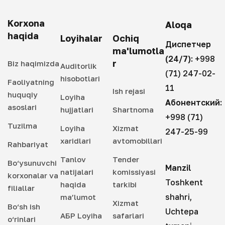
Korxona
Aloqa
haqida
Loyihalar
Ochiq
Диспетчер
ma'lumotla
(24/7):
+998
r
Biz haqimizda
Auditorlik
(71) 247-02-
hisobotlari
Faoliyatning
11
Ish rejasi
huquqiy
Loyiha
Абонентский:
asoslari
hujjatlari
Shartnoma
+998 (71)
Tuzilma
Loyiha
Xizmat
247-25-99
xaridlari
avtomobillari
Rahbariyat
Tanlov
Tender
Bo‘ysunuvchi
Manzil
natijalari
komissiyasi
korxonalar va
Toshkent
haqida
tarkibi
filiallar
shahri,
ma’lumot
Xizmat
Bo‘sh ish
Uchtepa
АБР Loyiha
safarlari
o‘rinlari