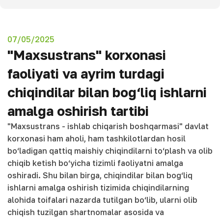
07/05/2025
"Maxsustrans" korxonasi
faoliyati va ayrim turdagi
chiqindilar bilan bog‘liq ishlarni
amalga oshirish tartibi
"Maxsustrans - ishlab chiqarish boshqarmasi" davlat
korxonasi ham aholi, ham tashkilotlardan hosil
bo‘ladigan qattiq maishiy chiqindilarni to‘plash va olib
chiqib ketish bo‘yicha tizimli faoliyatni amalga
oshiradi. Shu bilan birga, chiqindilar bilan bog‘liq
ishlarni amalga oshirish tizimida chiqindilarning
alohida toifalari nazarda tutilgan bo‘lib, ularni olib
chiqish tuzilgan shartnomalar asosida va