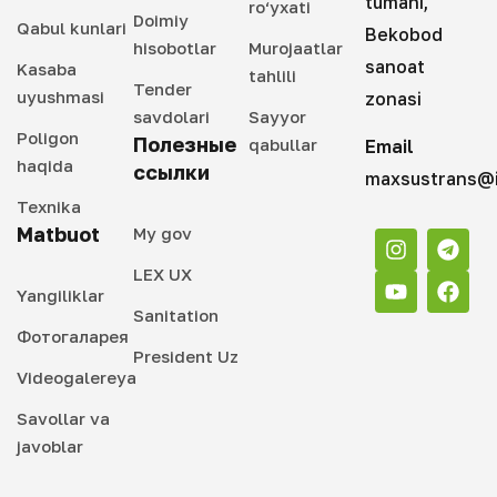
tumani,
ro‘yxati
Doimiy
Qabul kunlari
Bekobod
hisobotlar
Murojaatlar
sanoat
Kasaba
tahlili
Tender
uyushmasi
zonasi
savdolari
Sayyor
Poligon
Полезные
qabullar
Email
haqida
ссылки
maxsustrans@i
Texnika
Matbuot
My gov
LEX UX
Yangiliklar
Sanitation
Фотогаларея
President Uz
Videogalereya
Savollar va
javoblar