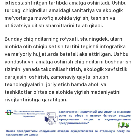
ixtisoslashtirilgan tartibda amalga oshiriladi. Ushbu
turdagi chiqindilar amaldagi sanitariya va ekologik
me’yorlarga muvofiq alohida yig‘ish, tashish va
utilizatsiya qilish sharoitlarini talab qiladi.
Bunday chiqindilarning ro‘yxati, shuningdek, ularni
alohida olib chiqib ketish tartibi tegishli infografika
va me’yoriy hujjatlarda batafsil aks ettirilgan. Ushbu
yondashuvni amalga oshirish chiqindilarni boshqarish
tizimini yanada takomillashtirish, ekologik xavfsizlik
darajasini oshirish, zamonaviy qayta ishlash
texnologiyalarini joriy etish hamda aholi va
tashkilotlar o‘rtasida alohida yig‘ish madaniyatini
rivojlantirishga qaratilgan.