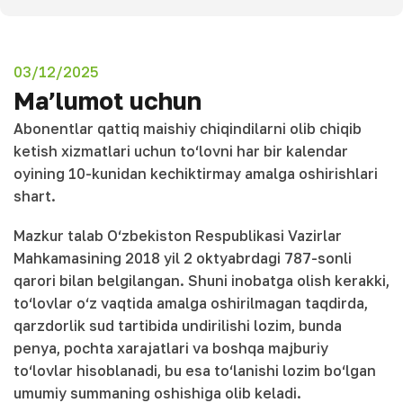
03/12/2025
Ma’lumot uchun
Abonentlar qattiq maishiy chiqindilarni olib chiqib
ketish xizmatlari uchun to‘lovni har bir kalendar
oyining 10-kunidan kechiktirmay amalga oshirishlari
shart.
Mazkur talab O‘zbekiston Respublikasi Vazirlar
Mahkamasining 2018 yil 2 oktyabrdagi 787-sonli
qarori bilan belgilangan. Shuni inobatga olish kerakki,
to‘lovlar o‘z vaqtida amalga oshirilmagan taqdirda,
qarzdorlik sud tartibida undirilishi lozim, bunda
penya, pochta xarajatlari va boshqa majburiy
to‘lovlar hisoblanadi, bu esa to‘lanishi lozim bo‘lgan
umumiy summaning oshishiga olib keladi.