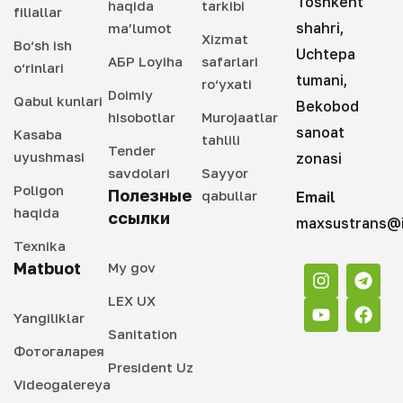
Toshkent
haqida
tarkibi
filiallar
shahri,
ma’lumot
Xizmat
Bo‘sh ish
Uchtepa
АБР Loyiha
safarlari
o‘rinlari
tumani,
ro‘yxati
Doimiy
Qabul kunlari
Bekobod
hisobotlar
Murojaatlar
sanoat
Kasaba
tahlili
Tender
uyushmasi
zonasi
savdolari
Sayyor
Poligon
Полезные
qabullar
Email
haqida
ссылки
maxsustrans@i
Texnika
Matbuot
My gov
LEX UX
Yangiliklar
Sanitation
Фотогаларея
President Uz
Videogalereya