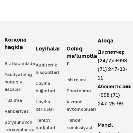
Korxona
Aloqa
haqida
Loyihalar
Ochiq
Диспетчер
ma'lumotla
(24/7):
+998
r
Biz haqimizda
Auditorlik
(71) 247-02-
hisobotlari
Faoliyatning
11
Ish rejasi
huquqiy
Loyiha
Абонентский:
asoslari
hujjatlari
Shartnoma
+998 (71)
Tuzilma
Loyiha
Xizmat
247-25-99
xaridlari
avtomobillari
Rahbariyat
Tanlov
Tender
Bo‘ysunuvchi
Manzil
natijalari
komissiyasi
korxonalar va