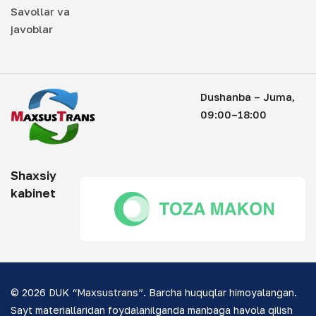
Savollar va
javoblar
Dushanba – Juma,
09:00–18:00
Shaxsiy
kabinet
© 2026 DUK “Maxsustrans”. Barcha huquqlar himoyalangan.
Sayt materiallaridan foydalanilganda manbaga havola qilish