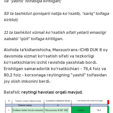
va "yashil" toifasiga kiritilgan;
53 ta tashkilot qoniqarli natija ko‘rsatib, "sariq" toifaga
kiritildi;
11 ta tashkilot xizmat ko‘rsatish sifati yetarli emasligi
sababli "qizil" toifaga kiritilgan.
Alohida ta’kidlanishicha, Maxsustrans-ICHB DUK 8 oy
davomida xizmat ko‘rsatish sifati va tezkorligi
ko‘rsatkichlarini izchil ravishda yaxshilab bordi.
Erishilgan samaradorlik ko‘rsatkichlari - 76,4 foiz va
80,2 foiz - korxonaga reytingning "yashil" toifasidan
joy olish imkonini berdi.
Batafsil:
reytingi havolasi orqali mavjud
.