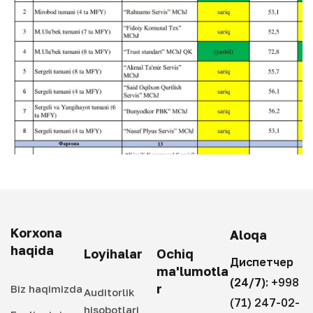
Korxona
Aloqa
haqida
Loyihalar
Ochiq
Диспетчер
ma'lumotla
(24/7):
+998
r
Biz haqimizda
Auditorlik
(71) 247-02-
hisobotlari