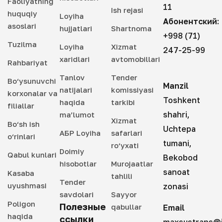
Faoliyatning
11
Ish rejasi
huquqiy
Loyiha
Абонентский:
asoslari
hujjatlari
Shartnoma
+998 (71)
Tuzilma
Loyiha
Xizmat
247-25-99
xaridlari
avtomobillari
Rahbariyat
Tanlov
Tender
Bo‘ysunuvchi
Manzil
natijalari
komissiyasi
korxonalar va
Toshkent
haqida
tarkibi
filiallar
shahri,
ma’lumot
Xizmat
Bo‘sh ish
Uchtepa
АБР Loyiha
safarlari
o‘rinlari
tumani,
ro‘yxati
Doimiy
Qabul kunlari
Bekobod
hisobotlar
Murojaatlar
sanoat
Kasaba
tahlili
Tender
uyushmasi
zonasi
savdolari
Sayyor
Poligon
Полезные
qabullar
Email
haqida
ссылки