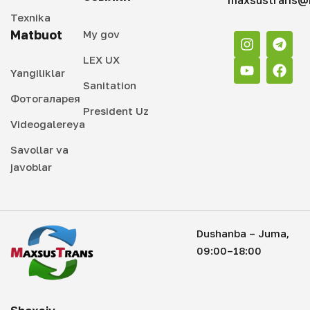
maxsustrans@i
Texnika
Matbuot
My gov
LEX UX
Yangiliklar
Sanitation
Фотогаларея
President Uz
Videogalereya
Savollar va
javoblar
Dushanba – Juma,
09:00–18:00