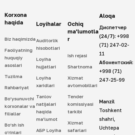
Korxona
Aloqa
haqida
Loyihalar
Ochiq
Диспетчер
ma'lumotla
(24/7):
+998
r
Biz haqimizda
Auditorlik
(71) 247-02-
hisobotlari
Faoliyatning
11
Ish rejasi
huquqiy
Loyiha
Абонентский:
asoslari
hujjatlari
Shartnoma
+998 (71)
Tuzilma
Loyiha
Xizmat
247-25-99
xaridlari
avtomobillari
Rahbariyat
Tanlov
Tender
Bo‘ysunuvchi
Manzil
natijalari
komissiyasi
korxonalar va
Toshkent
haqida
tarkibi
filiallar
shahri,
ma’lumot
Xizmat
Bo‘sh ish
Uchtepa
АБР Loyiha
safarlari
o‘rinlari