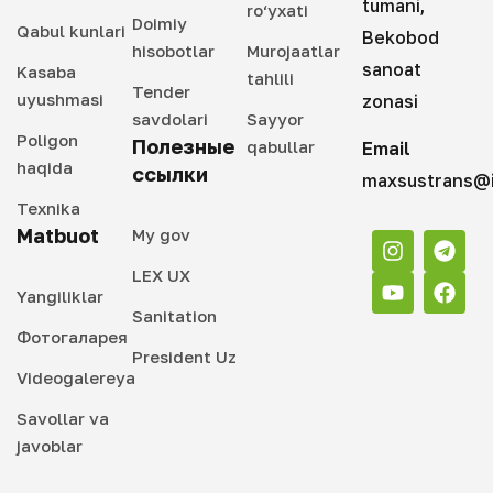
tumani,
ro‘yxati
Doimiy
Qabul kunlari
Bekobod
hisobotlar
Murojaatlar
sanoat
Kasaba
tahlili
Tender
uyushmasi
zonasi
savdolari
Sayyor
Poligon
Полезные
qabullar
Email
haqida
ссылки
maxsustrans@i
Texnika
Matbuot
My gov
LEX UX
Yangiliklar
Sanitation
Фотогаларея
President Uz
Videogalereya
Savollar va
javoblar