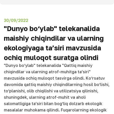
30/09/2022
"Dunyo bo‘ylab" telekanalida
maishiy chiqindilar va ularning
ekologiyaga ta’siri mavzusida
ochiq muloqot suratga olindi
"Dunyo bo‘ylab" telekanalida "Qattiq maishiy
chiqindilar va ularning atrof-muhitga ta’siri"
mavzusida ochiq muloqot tasvirga olindi. Ko‘rsatuv
davomida qattiq maishiy chiqindilarning hosil bo‘lishi,
to‘planishi, olib chiqilishi va utilizatsiya qilinishi,
shuningdek, ularning atrof-muhit va aholi
salomatligiga ta’siri bilan bog‘liq dolzarb ekologik
masalalar muhokama qilindi. Fuqarolarning ekologik