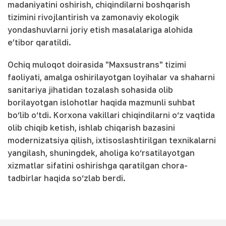
madaniyatini oshirish, chiqindilarni boshqarish
tizimini rivojlantirish va zamonaviy ekologik
yondashuvlarni joriy etish masalalariga alohida
e’tibor qaratildi.
Ochiq muloqot doirasida "Maxsustrans" tizimi
faoliyati, amalga oshirilayotgan loyihalar va shaharni
sanitariya jihatidan tozalash sohasida olib
borilayotgan islohotlar haqida mazmunli suhbat
bo‘lib o‘tdi. Korxona vakillari chiqindilarni o‘z vaqtida
olib chiqib ketish, ishlab chiqarish bazasini
modernizatsiya qilish, ixtisoslashtirilgan texnikalarni
yangilash, shuningdek, aholiga ko‘rsatilayotgan
xizmatlar sifatini oshirishga qaratilgan chora-
tadbirlar haqida so‘zlab berdi.