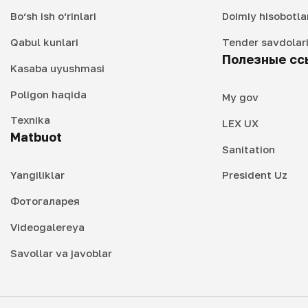
Bo‘sh ish o‘rinlari
Doimiy hisobotla
Qabul kunlari
Tender savdolar
Полезные сс
Kasaba uyushmasi
Poligon haqida
My gov
Texnika
LEX UX
Matbuot
Sanitation
Yangiliklar
President Uz
Фотогаларея
Videogalereya
Savollar va javoblar