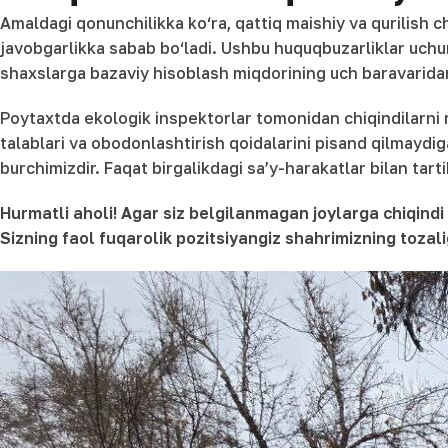
Amaldagi qonunchilikka ko‘ra, qattiq maishiy va qurilish c
javobgarlikka sabab bo‘ladi. Ushbu huquqbuzarliklar uch
shaxslarga bazaviy hisoblash miqdorining uch baravarida
Poytaxtda ekologik inspektorlar tomonidan chiqindilarni r
talablari va obodonlashtirish qoidalarini pisand qilmaydig
burchimizdir. Faqat birgalikdagi sa’y-harakatlar bilan tart
Hurmatli aholi! Agar siz belgilanmagan joylarga chiqindi
Sizning faol fuqarolik pozitsiyangiz shahrimizning tozalig