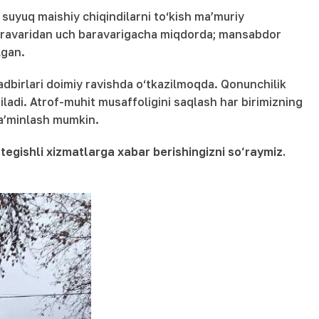
 suyuq maishiy chiqindilarni to‘kish ma’muriy
baravaridan uch baravarigacha miqdorda; mansabdor
lgan.
tadbirlari doimiy ravishda o‘tkazilmoqda. Qonunchilik
iladi. Atrof-muhit musaffoligini saqlash har birimizning
 ta’minlash mumkin.
tegishli xizmatlarga xabar berishingizni so‘raymiz.