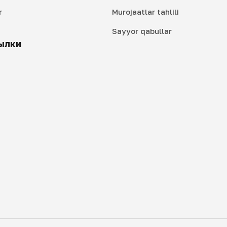
r
Murojaatlar tahlili
i
Sayyor qabullar
ылки