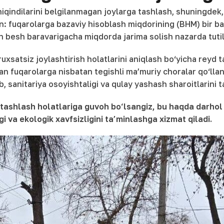
hiqindilarini belgilanmagan joylarga tashlash, shuningdek,
un: fuqarolarga bazaviy hisoblash miqdorining (BHM) bir 
n besh baravarigacha miqdorda jarima solish nazarda tuti
uxsatsiz joylashtirish holatlarini aniqlash bo‘yicha reyd 
an fuqarolarga nisbatan tegishli ma’muriy choralar qo‘llan
ib, sanitariya osoyishtaligi va qulay yashash sharoitlarini
 tashlash holatlariga guvoh bo‘lsangiz, bu haqda darhol 
i va ekologik xavfsizligini ta’minlashga xizmat qiladi.