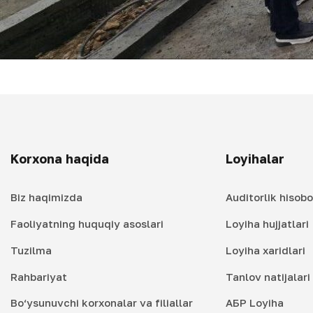
Korxona haqida
Loyihalar
Biz haqimizda
Auditorlik hisobo
Faoliyatning huquqiy asoslari
Loyiha hujjatlari
Tuzilma
Loyiha xaridlari
Rahbariyat
Tanlov natijalar
Bo‘ysunuvchi korxonalar va filiallar
АБР Loyiha