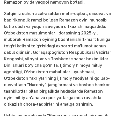
Ramazon oyida yaqqol namoyon bo‘ladi.
Xalqimiz uchun azal-azaldan mehr-oqibat, saxovat va
bag‘rikenglik ramzi bo‘lgan Ramazon oyini munosib
kutib olish va yuqori saviyada o‘tkazish maqsadida:
O‘zbekiston musulmonlari idorasining 2025-yil
muborak Ramazon oyining boshlanishi 1-mart kuniga
to‘g‘ri kelishi to‘g‘risidagi axboroti ma’lumot uchun
qabul qilinsin. Qoraqalpog‘iston Respublikasi Vazirlar
Kengashi, viloyatlar va Toshkent shahar hokimliklari
Din ishlari bo‘yicha qo‘mita, Ijtimoiy himoya milliy
agentligi, O‘zbekiston mahallalari uyushmasi,
O‘zbekiston faxriylarining ijtimoiy faoliyatini qo‘llab-
quvvatlash "Nuroniy" jamg‘armasi va boshqa hamkor
tashkilotlar bilan birgalikda hududlarda Ramazon
oyini milliy an’ana va qadriyatlarga mos ravishda
o‘tkazish chora-tadbirlarini amalga oshirsin.
Ushbu muborak oyda "Ramazon - saxovat, birdamlik