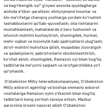
va bag‘rikenglik oyi" g‘oyasi asosida quyidagilarga
alohida e’tibor qaratilsin: ehtiyojmand insonlar va
ilm-ma’rifatga chanqoq yoshlarga yordam ko‘rsatish
tashabbuslarini qo‘llab-quvvatlash; oila rishtalarini
mustahkamlash, mahallalarda o‘zaro tushunish va
ishonch muhitini kuchaytirish, shuningdek, hurmat,
mehr-oqibat va insoniylik kabi qadriyatlarni ulug‘lash;
atrof-muhitni muhofaza qilish, muqaddas ziyoratgoh
va qadamjolarni, qabristonlarni obodonlashtirish,
ko‘chat ekish, shuningdek, Ramazon oyi bilan bog‘liq
tadbirlarda me’yorni saqlash va isrofgarchilikka yo‘l
qo‘ymaslik.
O‘zbekiston Milliy teleradiokompaniyasi, O‘zbekiston
Milliy axborot agentligi va boshqa ommaviy axborot
vositalariga Ramazon oyini o‘tkazish bilan bog‘liq
tadbirlarni keng yoritish tavsiya etilsin. Mazkur
qarorning ijrosini nazorat qilish O‘zbekiston