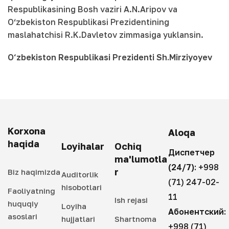
Respublikasining Bosh vaziri A.N.Aripov va
O‘zbekiston Respublikasi Prezidentining
maslahatchisi R.K.Davletov zimmasiga yuklansin.
O‘zbekiston Respublikasi Prezidenti Sh.Mirziyoyev
Korxona
Aloqa
haqida
Loyihalar
Ochiq
Диспетчер
ma'lumotla
(24/7):
+998
r
Biz haqimizda
Auditorlik
(71) 247-02-
hisobotlari
Faoliyatning
11
Ish rejasi
huquqiy
Loyiha
Абонентский:
asoslari
hujjatlari
Shartnoma
+998 (71)