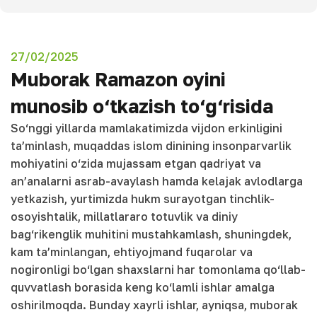
27/02/2025
Muborak Ramazon oyini
munosib o‘tkazish to‘g‘risida
So‘nggi yillarda mamlakatimizda vijdon erkinligini
ta’minlash, muqaddas islom dinining insonparvarlik
mohiyatini o‘zida mujassam etgan qadriyat va
an’analarni asrab-avaylash hamda kelajak avlodlarga
yetkazish, yurtimizda hukm surayotgan tinchlik-
osoyishtalik, millatlararo totuvlik va diniy
bag‘rikenglik muhitini mustahkamlash, shuningdek,
kam ta’minlangan, ehtiyojmand fuqarolar va
nogironligi bo‘lgan shaxslarni har tomonlama qo‘llab-
quvvatlash borasida keng ko‘lamli ishlar amalga
oshirilmoqda. Bunday xayrli ishlar, ayniqsa, muborak