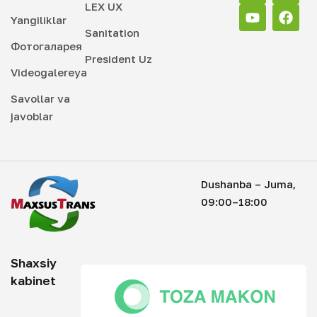
LEX UX
Yangiliklar
Sanitation
Фотогаларея
President Uz
Videogalereya
Savollar va
javoblar
Dushanba – Juma,
09:00–18:00
Shaxsiy
kabinet