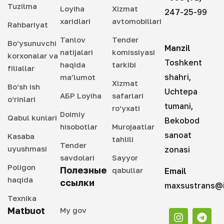
Tuzilma
Loyiha
Xizmat
247-25-99
xaridlari
avtomobillari
Rahbariyat
Tanlov
Tender
Bo‘ysunuvchi
Manzil
natijalari
komissiyasi
korxonalar va
Toshkent
haqida
tarkibi
filiallar
shahri,
ma’lumot
Xizmat
Bo‘sh ish
Uchtepa
АБР Loyiha
safarlari
o‘rinlari
tumani,
ro‘yxati
Doimiy
Qabul kunlari
Bekobod
hisobotlar
Murojaatlar
sanoat
Kasaba
tahlili
Tender
uyushmasi
zonasi
savdolari
Sayyor
Poligon
Полезные
qabullar
Email
haqida
ссылки
maxsustrans@i
Texnika
Matbuot
My gov