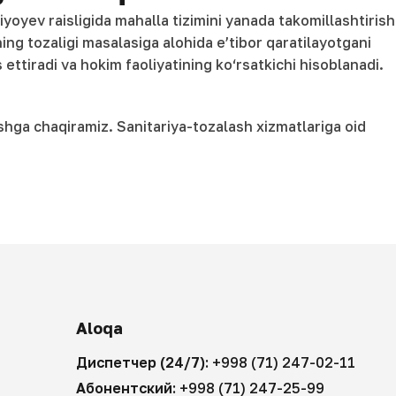
yoyev raisligida mahalla tizimini yanada takomillashtirish
rning tozaligi masalasiga alohida e’tibor qaratilayotgani
 ettiradi va hokim faoliyatining ko‘rsatkichi hisoblanadi.
ishga chaqiramiz. Sanitariya-tozalash xizmatlariga oid
Aloqa
Диспетчер (24/7):
+998 (71) 247-02-11
Абонентский:
+998 (71) 247-25-99