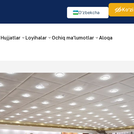
Ko‘zi
а:
Изображения:
Аа
Аа
Аа
👁
🚫
O‘zbekcha
Русский
English
Hujjatlar
Loyihalar
Ochiq ma'lumotlar
Aloqa