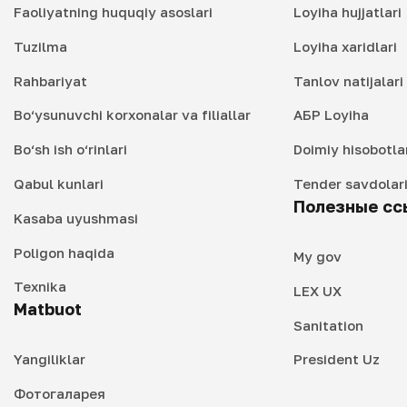
Faoliyatning huquqiy asoslari
Loyiha hujjatlari
Tuzilma
Loyiha xaridlari
Rahbariyat
Tanlov natijalar
Bo‘ysunuvchi korxonalar va filiallar
АБР Loyiha
Bo‘sh ish o‘rinlari
Doimiy hisobotla
Qabul kunlari
Tender savdolar
Полезные сс
Kasaba uyushmasi
Poligon haqida
My gov
Texnika
LEX UX
Matbuot
Sanitation
Yangiliklar
President Uz
Фотогаларея