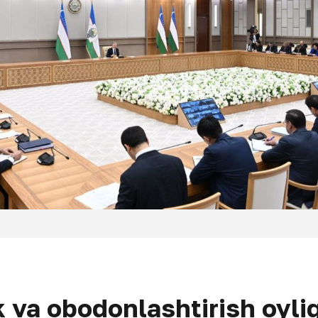
 va obodonlashtirish oyligi