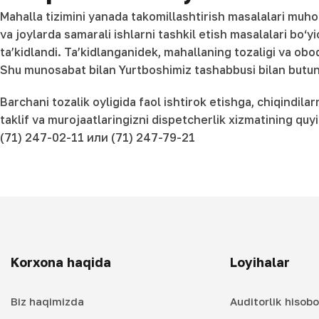
Mahalla tizimini yanada takomillashtirish masalalari muho
va joylarda samarali ishlarni tashkil etish masalalari bo‘yi
ta’kidlandi. Ta’kidlanganidek, mahallaning tozaligi va obod
Shu munosabat bilan Yurtboshimiz tashabbusi bilan butun r
Barchani tozalik oyligida faol ishtirok etishga, chiqindil
taklif va murojaatlaringizni dispetcherlik xizmatining quy
(71) 247-02-11 или (71) 247-79-21
Korxona haqida
Loyihalar
Biz haqimizda
Auditorlik hisobo