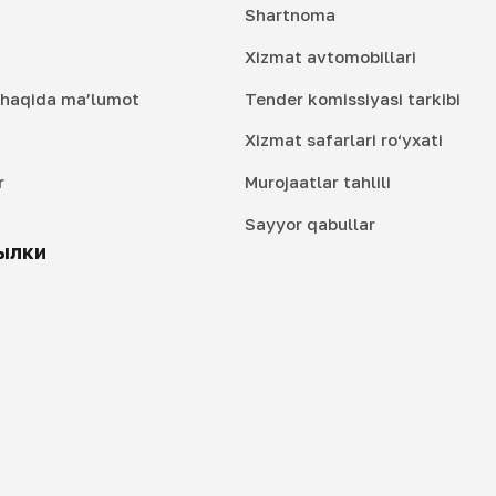
Shartnoma
Xizmat avtomobillari
i haqida ma’lumot
Tender komissiyasi tarkibi
Xizmat safarlari ro‘yxati
r
Murojaatlar tahlili
i
Sayyor qabullar
ылки