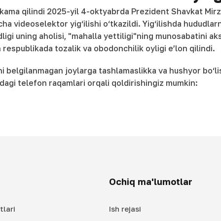
kama qilindi 2025-yil 4-oktyabrda Prezident Shavkat Mirzi
cha videoselektor yig‘ilishi o‘tkazildi. Yig‘ilishda hududla
ligi uning aholisi, "mahalla yettiligi"ning munosabatini aks
espublikada tozalik va obodonchilik oyligi e’lon qilindi.
arni belgilanmagan joylarga tashlamaslikka va hushyor bo‘l
idagi telefon raqamlari orqali qoldirishingiz mumkin:
Ochiq ma'lumotlar
tlari
Ish rejasi