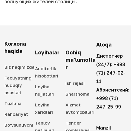
волнующих жителей столицы.
Korxona
Aloqa
haqida
Loyihalar
Ochiq
Диспетчер
ma'lumotla
(24/7):
+998
r
Biz haqimizda
Auditorlik
(71) 247-02-
hisobotlari
Faoliyatning
11
Ish rejasi
huquqiy
Loyiha
Абонентский:
asoslari
hujjatlari
Shartnoma
+998 (71)
Tuzilma
Loyiha
Xizmat
247-25-99
xaridlari
avtomobillari
Rahbariyat
Tanlov
Tender
Bo‘ysunuvchi
Manzil
natijalari
komissiyasi