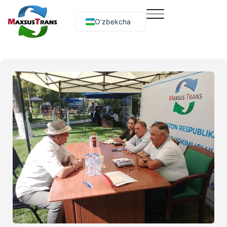
O‘zbekcha
Русский
English