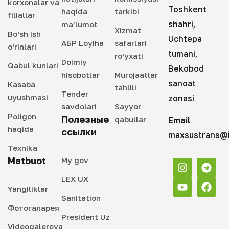
korxonalar va
Toshkent
haqida
tarkibi
filiallar
shahri,
ma’lumot
Xizmat
Bo‘sh ish
Uchtepa
АБР Loyiha
safarlari
o‘rinlari
tumani,
ro‘yxati
Doimiy
Qabul kunlari
Bekobod
hisobotlar
Murojaatlar
sanoat
Kasaba
tahlili
Tender
uyushmasi
zonasi
savdolari
Sayyor
Poligon
Полезные
qabullar
Email
haqida
ссылки
maxsustrans@i
Texnika
Matbuot
My gov
LEX UX
Yangiliklar
Sanitation
Фотогаларея
President Uz
Videogalereya