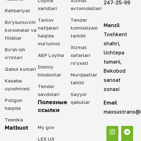
Loyiha
Xizmat
247-25-99
xaridlari
avtomobillari
Rahbariyat
Tanlov
Tender
Bo‘ysunuvchi
Manzil
natijalari
komissiyasi
korxonalar va
Toshkent
haqida
tarkibi
filiallar
shahri,
ma’lumot
Xizmat
Bo‘sh ish
Uchtepa
АБР Loyiha
safarlari
o‘rinlari
tumani,
ro‘yxati
Doimiy
Qabul kunlari
Bekobod
hisobotlar
Murojaatlar
sanoat
Kasaba
tahlili
Tender
uyushmasi
zonasi
savdolari
Sayyor
Poligon
Полезные
qabullar
Email
haqida
ссылки
maxsustrans@i
Texnika
Matbuot
My gov
LEX UX