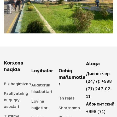
Korxona
Aloqa
haqida
Loyihalar
Ochiq
Диспетчер
ma'lumotla
(24/7):
+998
r
Biz haqimizda
Auditorlik
(71) 247-02-
hisobotlari
Faoliyatning
11
Ish rejasi
huquqiy
Loyiha
Абонентский:
asoslari
hujjatlari
Shartnoma
+998 (71)
Tuzilma