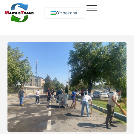
O‘zbekcha
Русский
English