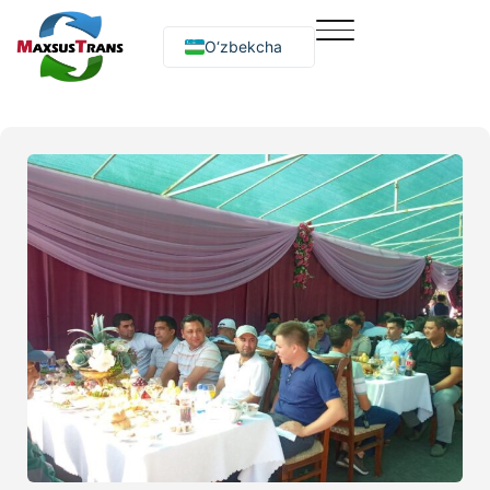
O‘zbekcha
Русский
English