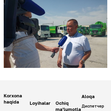
Korxona
Aloqa
haqida
Loyihalar
Ochiq
Диспетчер
ma'lumotla