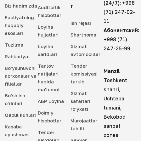
(24/7):
+998
r
Biz haqimizda
Auditorlik
(71) 247-02-
hisobotlari
Faoliyatning
11
Ish rejasi
huquqiy
Loyiha
Абонентский:
asoslari
hujjatlari
Shartnoma
+998 (71)
Tuzilma
Loyiha
Xizmat
247-25-99
xaridlari
avtomobillari
Rahbariyat
Tanlov
Tender
Bo‘ysunuvchi
Manzil
natijalari
komissiyasi
korxonalar va
Toshkent
haqida
tarkibi
filiallar
shahri,
ma’lumot
Xizmat
Bo‘sh ish
Uchtepa
АБР Loyiha
safarlari
o‘rinlari
tumani,
ro‘yxati
Doimiy
Qabul kunlari
Bekobod
hisobotlar
Murojaatlar
sanoat
Kasaba
tahlili
Tender
uyushmasi
zonasi
savdolari
Sayyor