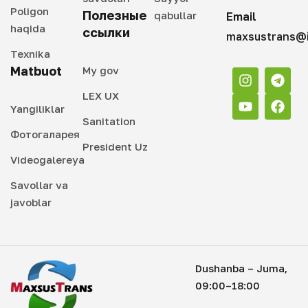
Poligon
Полезные
qabullar
Email
haqida
ссылки
maxsustrans@i
Texnika
Matbuot
My gov
LEX UX
Yangiliklar
Sanitation
Фотогаларея
President Uz
Videogalereya
Savollar va
javoblar
Dushanba – Juma,
09:00–18:00