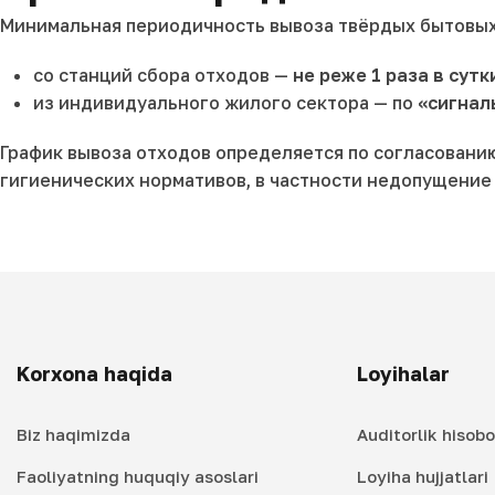
Минимальная периодичность вывоза твёрдых бытовых
со станций сбора отходов —
не реже 1 раза в сутк
из индивидуального жилого сектора — по
«сигнал
График вывоза отходов определяется по согласовани
гигиенических нормативов, в частности недопущение
Korxona haqida
Loyihalar
Biz haqimizda
Auditorlik hisobo
Faoliyatning huquqiy asoslari
Loyiha hujjatlari