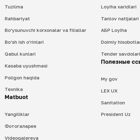
Tuzilma
Loyiha xaridlari
Rahbariyat
Tanlov natijalar
Bo‘ysunuvchi korxonalar va filiallar
АБР Loyiha
Bo‘sh ish o‘rinlari
Doimiy hisobotla
Qabul kunlari
Tender savdolar
Полезные сс
Kasaba uyushmasi
Poligon haqida
My gov
Texnika
LEX UX
Matbuot
Sanitation
Yangiliklar
President Uz
Фотогаларея
Videogalereya