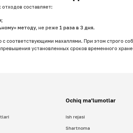
 отходов составляет:
и
;
ьному» методу
, не реже
1 раза в 3 дня
.
ю с соответствующими махаллями. При этом строго со
 превышения установленных сроков временного хране
Ochiq ma'lumotlar
tlari
Ish rejasi
Shartnoma