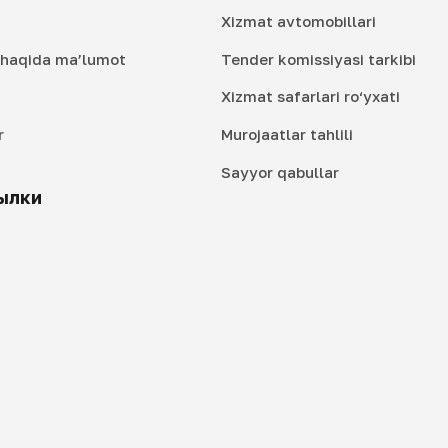
Xizmat avtomobillari
i haqida ma’lumot
Tender komissiyasi tarkibi
Xizmat safarlari ro‘yxati
r
Murojaatlar tahlili
i
Sayyor qabullar
ылки