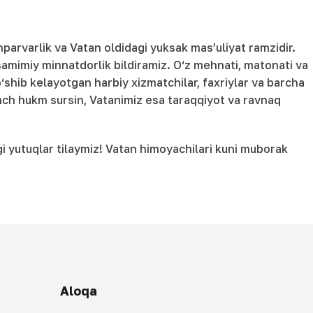
parvarlik va Vatan oldidagi yuksak mas’uliyat ramzidir.
 samimiy minnatdorlik bildiramiz. O‘z mehnati, matonati va
shib kelayotgan harbiy xizmatchilar, faxriylar va barcha
onch hukm sursin, Vatanimiz esa taraqqiyot va ravnaq
i yutuqlar tilaymiz! Vatan himoyachilari kuni muborak
Aloqa