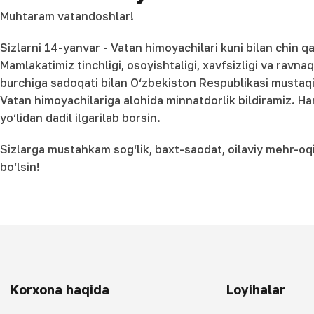
Muhtaram vatandoshlar!
Sizlarni 14-yanvar - Vatan himoyachilari kuni bilan chin q
Mamlakatimiz tinchligi, osoyishtaligi, xavfsizligi va ravn
burchiga sadoqati bilan O‘zbekiston Respublikasi mustaqi
Vatan himoyachilariga alohida minnatdorlik bildiramiz. Ha
yo‘lidan dadil ilgarilab borsin.
Sizlarga mustahkam sog‘lik, baxt-saodat, oilaviy mehr-oqi
bo‘lsin!
Korxona haqida
Loyihalar