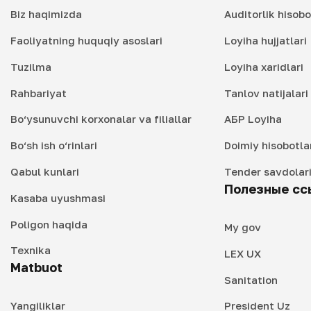
Biz haqimizda
Auditorlik hisobo
Faoliyatning huquqiy asoslari
Loyiha hujjatlari
Tuzilma
Loyiha xaridlari
Rahbariyat
Tanlov natijalar
Bo‘ysunuvchi korxonalar va filiallar
АБР Loyiha
Bo‘sh ish o‘rinlari
Doimiy hisobotla
Qabul kunlari
Tender savdolar
Полезные сс
Kasaba uyushmasi
Poligon haqida
My gov
Texnika
LEX UX
Matbuot
Sanitation
Yangiliklar
President Uz