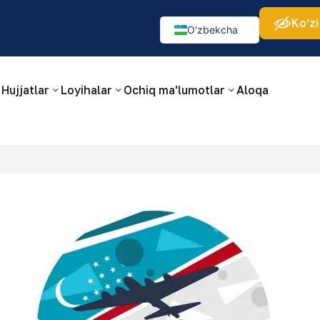
Ko‘zi
а:
Изображения:
Аа
Аа
Аа
👁
🚫
O‘zbekcha
Русский
English
Hujjatlar
Loyihalar
Ochiq ma'lumotlar
Aloqa