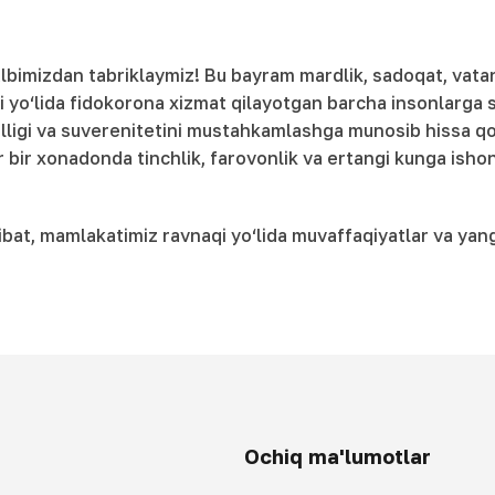
albimizdan tabriklaymiz! Bu bayram mardlik, sadoqat, vatan
aqi yo‘lida fidokorona xizmat qilayotgan barcha insonlarga
lligi va suverenitetini mustahkamlashga munosib hissa qo‘
r bir xonadonda tinchlik, farovonlik va ertangi kunga ish
bat, mamlakatimiz ravnaqi yo‘lida muvaffaqiyatlar va yang
Ochiq ma'lumotlar