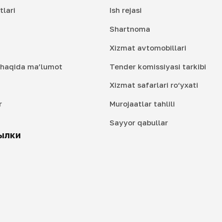
tlari
Ish rejasi
Shartnoma
Xizmat avtomobillari
i haqida ma’lumot
Tender komissiyasi tarkibi
Xizmat safarlari ro‘yxati
r
Murojaatlar tahlili
i
Sayyor qabullar
ылки