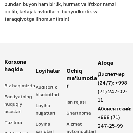
bundan buyon ham birlik, hurmat va iftixor ramzi
bo‘lib, kelajak avlodlarni bunyodkorlik va
taraqqiyotga ilhomlantirsin!
Korxona
Aloqa
haqida
Loyihalar
Ochiq
Диспетчер
ma'lumotla
(24/7):
+998
r
Biz haqimizda
Auditorlik
(71) 247-02-
hisobotlari
Faoliyatning
11
Ish rejasi
huquqiy
Loyiha
Абонентский:
asoslari
hujjatlari
Shartnoma
+998 (71)
Tuzilma
Loyiha
Xizmat
247-25-99
xaridlari
avtomobillari