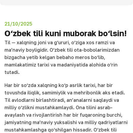
21/10/2025
O‘zbek tili kuni muborak bo‘lsin!
Til — xalqning joni va g‘ururi, o‘ziga xos ramzi va
ma’naviy boyligidir. O‘zbek tili ota-bobolarimizdan
bizgacha yetib kelgan bebaho meros bo‘lib,
mamlakatimiz tarixi va madaniyatida alohida o‘rin
tutadi.
Har bir so‘zda xalqning ko‘p asrlik tarixi, har bir
tovushda iliqlik, samimiylik va mehribonlik aks etadi.
Til avlodlarni birlashtiradi, an’analarni saqlaydi va
milliy o‘zlikni mustahkamlaydi. Ona tilini asrab-
avaylash va rivojlantirish har bir fuqaroning burchi,
jamiyatning ma’naviy yuksalishi va milliy qadriyatlarni
mustahkamlashga qo‘shilgan hissadir. O‘zbek tili