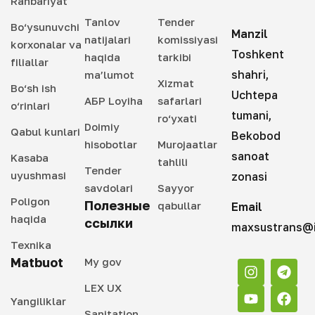
Rahbariyat
Tanlov
Tender
Bo‘ysunuvchi
Manzil
natijalari
komissiyasi
korxonalar va
Toshkent
haqida
tarkibi
filiallar
shahri,
ma’lumot
Xizmat
Bo‘sh ish
Uchtepa
АБР Loyiha
safarlari
o‘rinlari
tumani,
ro‘yxati
Doimiy
Qabul kunlari
Bekobod
hisobotlar
Murojaatlar
sanoat
Kasaba
tahlili
Tender
uyushmasi
zonasi
savdolari
Sayyor
Poligon
Полезные
qabullar
Email
haqida
ссылки
maxsustrans@i
Texnika
Matbuot
My gov
LEX UX
Yangiliklar
Sanitation