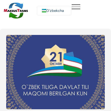
O‘zbekcha
Русский
English