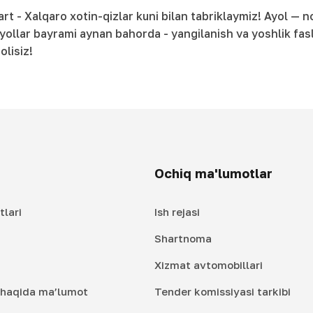
 - Xalqaro xotin-qizlar kuni bilan tabriklaymiz! Ayol — no
Ayollar bayrami aynan bahorda - yangilanish va yoshlik fasl
olisiz!
Ochiq ma'lumotlar
tlari
Ish rejasi
Shartnoma
Xizmat avtomobillari
i haqida ma’lumot
Tender komissiyasi tarkibi