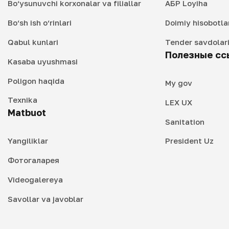
Bo‘ysunuvchi korxonalar va filiallar
АБР Loyiha
Bo‘sh ish o‘rinlari
Doimiy hisobotla
Qabul kunlari
Tender savdolar
Полезные сс
Kasaba uyushmasi
Poligon haqida
My gov
Texnika
LEX UX
Matbuot
Sanitation
Yangiliklar
President Uz
Фотогаларея
Videogalereya
Savollar va javoblar