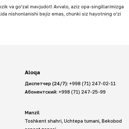
zik va go‘zal mavjudot! Avvalo, aziz opa-singillarimizga
ida nishonlanishi bejiz emas, chunki siz hayotning o‘zi
Aloqa
Диспетчер (24/7):
+998 (71) 247-02-11
Абонентский:
+998 (71) 247-25-99
Manzil
Toshkent shahri, Uchtepa tumani, Bekobod