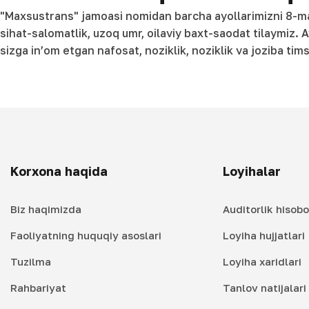
"Maxsustrans" jamoasi nomidan barcha ayollarimizni 8-mart
sihat-salomatlik, uzoq umr, oilaviy baxt-saodat tilaymiz. 
sizga in’om etgan nafosat, noziklik, noziklik va joziba tims
Korxona haqida
Loyihalar
Biz haqimizda
Auditorlik hisobo
Faoliyatning huquqiy asoslari
Loyiha hujjatlari
Tuzilma
Loyiha xaridlari
Rahbariyat
Tanlov natijalar