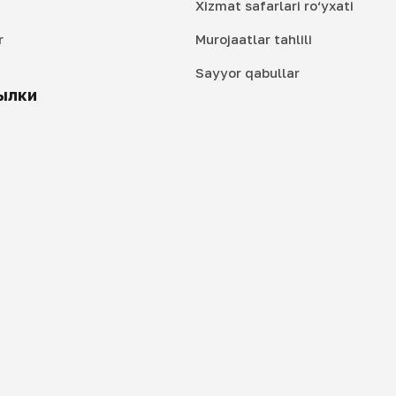
Xizmat safarlari ro‘yxati
r
Murojaatlar tahlili
i
Sayyor qabullar
ылки