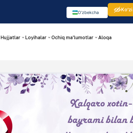
Ko‘zi
а:
Изображения:
Аа
Аа
Аа
👁
🚫
O‘zbekcha
Русский
English
Hujjatlar
Loyihalar
Ochiq ma'lumotlar
Aloqa