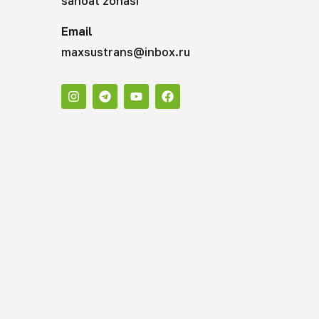
sanoat zonasi
Email
maxsustrans@inbox.ru