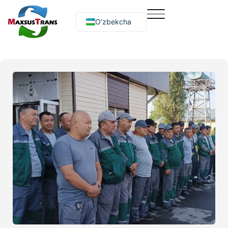
O‘zbekcha
Русский
English