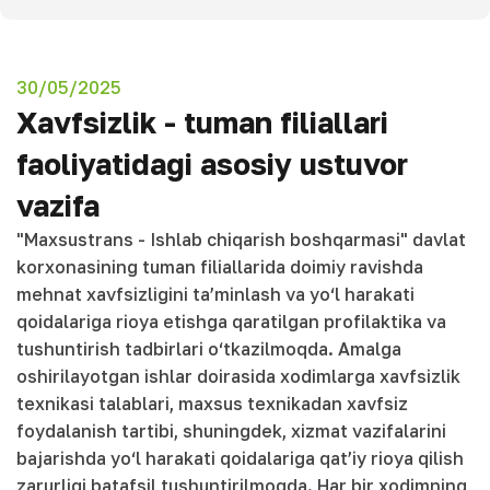
30/05/2025
Xavfsizlik - tuman filiallari
faoliyatidagi asosiy ustuvor
vazifa
"Maxsustrans - Ishlab chiqarish boshqarmasi" davlat
korxonasining tuman filiallarida doimiy ravishda
mehnat xavfsizligini ta’minlash va yo‘l harakati
qoidalariga rioya etishga qaratilgan profilaktika va
tushuntirish tadbirlari o‘tkazilmoqda. Amalga
oshirilayotgan ishlar doirasida xodimlarga xavfsizlik
texnikasi talablari, maxsus texnikadan xavfsiz
foydalanish tartibi, shuningdek, xizmat vazifalarini
bajarishda yo‘l harakati qoidalariga qat’iy rioya qilish
zarurligi batafsil tushuntirilmoqda. Har bir xodimning