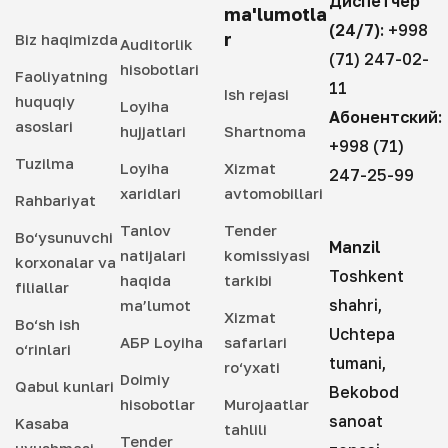
Диспетчер
ma'lumotla
(24/7):
+998
r
Biz haqimizda
Auditorlik
(71) 247-02-
hisobotlari
Faoliyatning
11
Ish rejasi
huquqiy
Loyiha
Абонентский:
asoslari
hujjatlari
Shartnoma
+998 (71)
Tuzilma
Loyiha
Xizmat
247-25-99
xaridlari
avtomobillari
Rahbariyat
Tanlov
Tender
Bo‘ysunuvchi
Manzil
natijalari
komissiyasi
korxonalar va
Toshkent
haqida
tarkibi
filiallar
shahri,
ma’lumot
Xizmat
Bo‘sh ish
Uchtepa
АБР Loyiha
safarlari
o‘rinlari
tumani,
ro‘yxati
Doimiy
Qabul kunlari
Bekobod
hisobotlar
Murojaatlar
sanoat
Kasaba
tahlili
Tender
uyushmasi