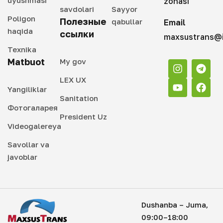
zonasi
savdolari
Sayyor
Poligon
Полезные
qabullar
Email
haqida
ссылки
maxsustrans@i
Texnika
Matbuot
My gov
LEX UX
Yangiliklar
Sanitation
Фотогаларея
President Uz
Videogalereya
Savollar va
javoblar
Dushanba – Juma,
09:00–18:00