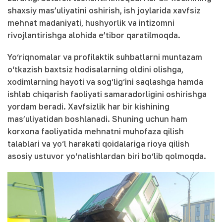
shaxsiy mas’uliyatini oshirish, ish joylarida xavfsiz
mehnat madaniyati, hushyorlik va intizomni
rivojlantirishga alohida e’tibor qaratilmoqda.
Yo‘riqnomalar va profilaktik suhbatlarni muntazam
o‘tkazish baxtsiz hodisalarning oldini olishga,
xodimlarning hayoti va sog‘lig‘ini saqlashga hamda
ishlab chiqarish faoliyati samaradorligini oshirishga
yordam beradi. Xavfsizlik har bir kishining
mas’uliyatidan boshlanadi. Shuning uchun ham
korxona faoliyatida mehnatni muhofaza qilish
talablari va yo‘l harakati qoidalariga rioya qilish
asosiy ustuvor yo‘nalishlardan biri bo‘lib qolmoqda.