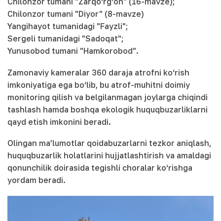
Chilonzor tumani "Zarqo‘rg‘on" (16-mavze);
Chilonzor tumani "Diyor" (8-mavze)
Yangihayot tumanidagi "Fayzli";
Sergeli tumanidagi "Sadoqat";
Yunusobod tumani "Hamkorobod".
Zamonaviy kameralar 360 daraja atrofni ko‘rish
imkoniyatiga ega bo‘lib, bu atrof-muhitni doimiy
monitoring qilish va belgilanmagan joylarga chiqindi
tashlash hamda boshqa ekologik huquqbuzarliklarni
qayd etish imkonini beradi.
Olingan ma’lumotlar qoidabuzarlarni tezkor aniqlash,
huquqbuzarlik holatlarini hujjatlashtirish va amaldagi
qonunchilik doirasida tegishli choralar ko‘rishga
yordam beradi.