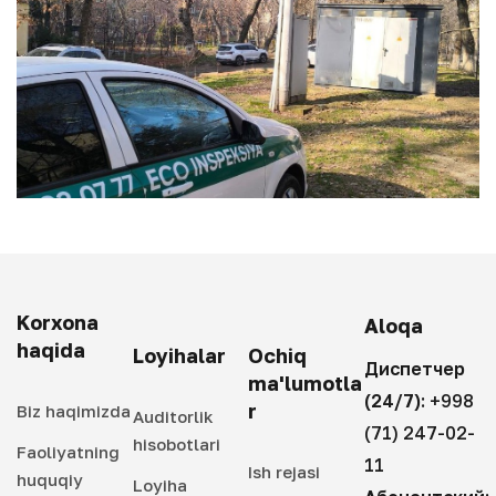
Korxona
Aloqa
haqida
Loyihalar
Ochiq
Диспетчер
ma'lumotla
(24/7):
+998
r
Biz haqimizda
Auditorlik
(71) 247-02-
hisobotlari
Faoliyatning
11
Ish rejasi
huquqiy
Loyiha