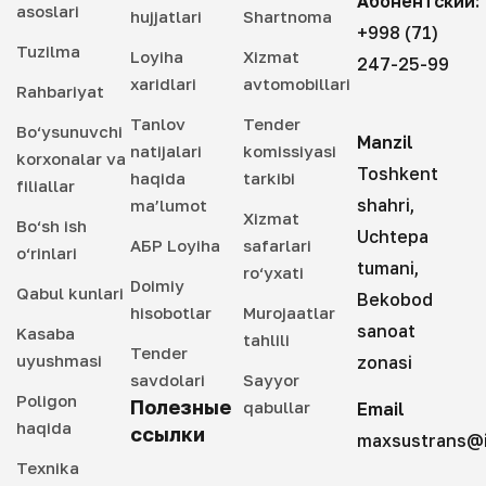
Абонентский:
asoslari
hujjatlari
Shartnoma
+998 (71)
Tuzilma
Loyiha
Xizmat
247-25-99
xaridlari
avtomobillari
Rahbariyat
Tanlov
Tender
Bo‘ysunuvchi
Manzil
natijalari
komissiyasi
korxonalar va
Toshkent
haqida
tarkibi
filiallar
shahri,
ma’lumot
Xizmat
Bo‘sh ish
Uchtepa
АБР Loyiha
safarlari
o‘rinlari
tumani,
ro‘yxati
Doimiy
Qabul kunlari
Bekobod
hisobotlar
Murojaatlar
sanoat
Kasaba
tahlili
Tender
uyushmasi
zonasi
savdolari
Sayyor
Poligon
Полезные
qabullar
Email
haqida
ссылки
maxsustrans@i
Texnika