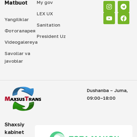
Matbuot
My gov
LEX UX
Yangiliklar
Sanitation
Фотогаларея
President Uz
Videogalereya
Savollar va
javoblar
Dushanba – Juma,
09:00–18:00
Shaxsiy
kabinet