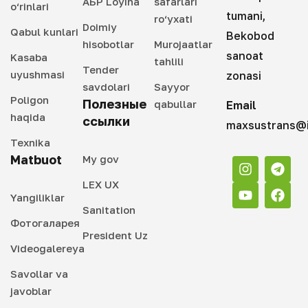
АБР Loyiha
safarlari
o‘rinlari
tumani,
ro‘yxati
Doimiy
Qabul kunlari
Bekobod
hisobotlar
Murojaatlar
sanoat
Kasaba
tahlili
Tender
uyushmasi
zonasi
savdolari
Sayyor
Poligon
Полезные
qabullar
Email
haqida
ссылки
maxsustrans@i
Texnika
Matbuot
My gov
LEX UX
Yangiliklar
Sanitation
Фотогаларея
President Uz
Videogalereya
Savollar va
javoblar