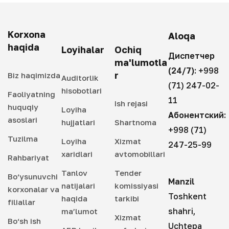
Korxona
Aloqa
haqida
Loyihalar
Ochiq
Диспетчер
ma'lumotla
(24/7):
+998
r
Biz haqimizda
Auditorlik
(71) 247-02-
hisobotlari
Faoliyatning
11
Ish rejasi
huquqiy
Loyiha
Абонентский:
asoslari
hujjatlari
Shartnoma
+998 (71)
Tuzilma
Loyiha
Xizmat
247-25-99
xaridlari
avtomobillari
Rahbariyat
Tanlov
Tender
Bo‘ysunuvchi
Manzil
natijalari
komissiyasi
korxonalar va
Toshkent
haqida
tarkibi
filiallar
shahri,
ma’lumot
Xizmat
Bo‘sh ish
Uchtepa