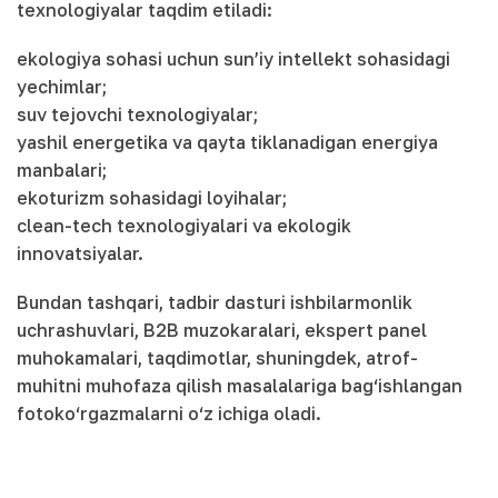
texnologiyalar taqdim etiladi:
ekologiya sohasi uchun sun’iy intellekt sohasidagi
yechimlar;
suv tejovchi texnologiyalar;
yashil energetika va qayta tiklanadigan energiya
manbalari;
ekoturizm sohasidagi loyihalar;
clean-tech texnologiyalari va ekologik
innovatsiyalar.
Bundan tashqari, tadbir dasturi ishbilarmonlik
uchrashuvlari, B2B muzokaralari, ekspert panel
muhokamalari, taqdimotlar, shuningdek, atrof-
muhitni muhofaza qilish masalalariga bag‘ishlangan
fotoko‘rgazmalarni o‘z ichiga oladi.