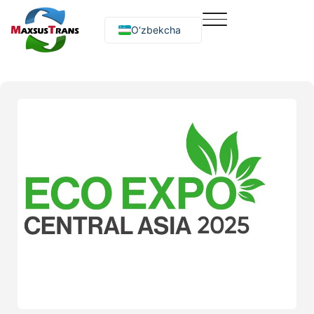
O‘zbekcha
Русский
English