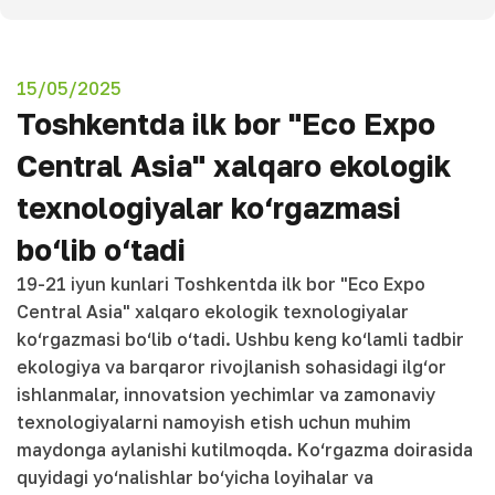
15/05/2025
Toshkentda ilk bor "Eco Expo
Central Asia" xalqaro ekologik
texnologiyalar ko‘rgazmasi
bo‘lib o‘tadi
19-21 iyun kunlari Toshkentda ilk bor "Eco Expo
Central Asia" xalqaro ekologik texnologiyalar
ko‘rgazmasi bo‘lib o‘tadi. Ushbu keng ko‘lamli tadbir
ekologiya va barqaror rivojlanish sohasidagi ilg‘or
ishlanmalar, innovatsion yechimlar va zamonaviy
texnologiyalarni namoyish etish uchun muhim
maydonga aylanishi kutilmoqda. Ko‘rgazma doirasida
quyidagi yo‘nalishlar bo‘yicha loyihalar va