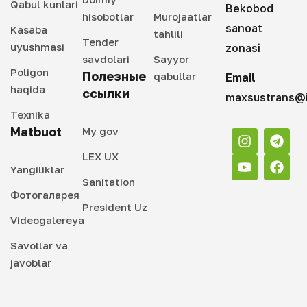
Qabul kunlari
Bekobod
hisobotlar
Murojaatlar
sanoat
Kasaba
tahlili
Tender
uyushmasi
zonasi
savdolari
Sayyor
Poligon
Полезные
qabullar
Email
haqida
ссылки
maxsustrans@i
Texnika
Matbuot
My gov
LEX UX
Yangiliklar
Sanitation
Фотогаларея
President Uz
Videogalereya
Savollar va
javoblar