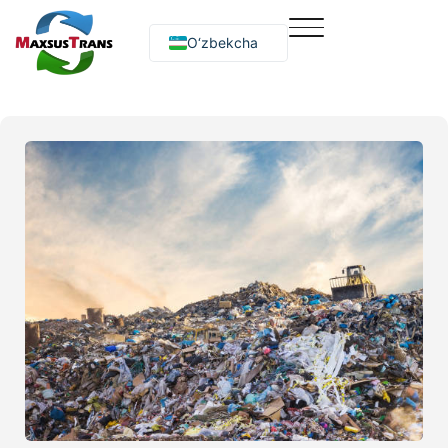
O‘zbekcha
Русский
English