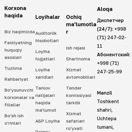
Korxona
Aloqa
haqida
Loyihalar
Ochiq
Диспетчер
ma'lumotla
(24/7):
+998
r
Biz haqimizda
Auditorlik
(71) 247-02-
hisobotlari
Faoliyatning
11
Ish rejasi
huquqiy
Loyiha
Абонентский:
asoslari
hujjatlari
Shartnoma
+998 (71)
Tuzilma
Loyiha
Xizmat
247-25-99
xaridlari
avtomobillari
Rahbariyat
Tanlov
Tender
Bo‘ysunuvchi
Manzil
natijalari
komissiyasi
korxonalar va
Toshkent
haqida
tarkibi
filiallar
shahri,
ma’lumot
Xizmat
Bo‘sh ish
Uchtepa
АБР Loyiha
safarlari
o‘rinlari
tumani,
ro‘yxati
Doimiy