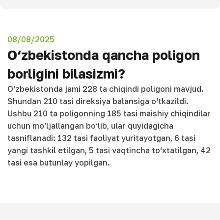
08/08/2025
O‘zbekistonda qancha poligon
borligini bilasizmi?
O‘zbekistonda jami 228 ta chiqindi poligoni mavjud.
Shundan 210 tasi direksiya balansiga o‘tkazildi.
Ushbu 210 ta poligonning 185 tasi maishiy chiqindilar
uchun mo‘ljallangan bo‘lib, ular quyidagicha
tasniflanadi: 132 tasi faoliyat yuritayotgan, 6 tasi
yangi tashkil etilgan, 5 tasi vaqtincha to‘xtatilgan, 42
tasi esa butunlay yopilgan.