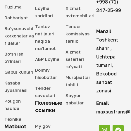
+998 (71)
Tuzilma
Loyiha
Xizmat
247-25-99
xaridlari
avtomobillari
Rahbariyat
Tanlov
Tender
Bo‘ysunuvchi
Manzil
natijalari
komissiyasi
korxonalar va
Toshkent
haqida
tarkibi
filiallar
shahri,
ma’lumot
Xizmat
Bo‘sh ish
Uchtepa
АБР Loyiha
safarlari
o‘rinlari
tumani,
ro‘yxati
Doimiy
Qabul kunlari
Bekobod
hisobotlar
Murojaatlar
sanoat
Kasaba
tahlili
Tender
uyushmasi
zonasi
savdolari
Sayyor
Poligon
Полезные
qabullar
Email
haqida
ссылки
maxsustrans@i
Texnika
Matbuot
My gov