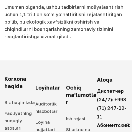
Umuman olganda, ushbu tadbirlarni moliyalashtirish
uchun 1,1 trillion so‘m yo‘naltirilishi rejalashtirilgan
bo‘lib, bu ekologik xavfsizlikni oshirish va
chiqindilarni boshqarishning zamonaviy tizimini
rivojlantirishga xizmat qiladi.
Korxona
Aloqa
haqida
Loyihalar
Ochiq
Диспетчер
ma'lumotla
(24/7):
+998
r
Biz haqimizda
Auditorlik
(71) 247-02-
hisobotlari
Faoliyatning
11
Ish rejasi
huquqiy
Loyiha
Абонентский:
asoslari
hujjatlari
Shartnoma