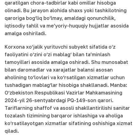
qaratilgan chora-tadbirlar kabi omillar hisobga
olinadi. Bu jarayon alohida shaxs yoki tashkilotning
qaroriga bog‘liq bo‘lmay, amaldagi qonunchilik,
iqtisodiy tahlil va me’yoriy-huquqiy hujjatlar asosida
amalga oshiriladi.
Korxona xo‘jalik yurituvchi subyekt sifatida o‘z
faoliyatini o‘zini o‘zi mablag‘ bilan ta’minlash
tamoyillari asosida amalga oshiradi. Shu munosabat
bilan daromadlar va xarajatlar balansi asosan
aholining to‘lovlari va ko‘rsatilgan xizmatlar uchun
tushadigan mablag‘lar hisobiga shakllanadi. Manba:
O‘zbekiston Respublikasi Vazirlar Mahkamasining
2024-yil 26-sentyabrdagi PQ-149-son qarori.
Tariflarning shaffof va asosli shakllantirilishi sanitar
tozalash tizimining barqaror ishlashiga va aholiga
ko‘rsatilayotgan xizmatlar sifatining oshishiga xizmat
qiladi.