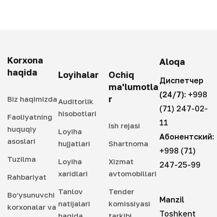
Korxona
Aloqa
haqida
Loyihalar
Ochiq
Диспетчер
ma'lumotla
(24/7):
+998
r
Biz haqimizda
Auditorlik
(71) 247-02-
hisobotlari
Faoliyatning
11
Ish rejasi
huquqiy
Loyiha
Абонентский:
asoslari
hujjatlari
Shartnoma
+998 (71)
Tuzilma
Loyiha
Xizmat
247-25-99
xaridlari
avtomobillari
Rahbariyat
Tanlov
Tender
Bo‘ysunuvchi
Manzil
natijalari
komissiyasi
korxonalar va
Toshkent
haqida
tarkibi