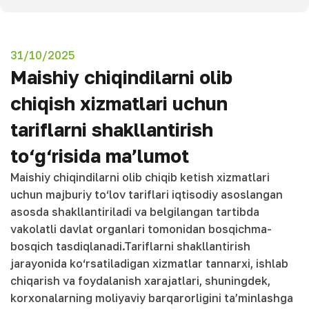
31/10/2025
Maishiy chiqindilarni olib
chiqish xizmatlari uchun
tariflarni shakllantirish
to‘g‘risida ma’lumot
Maishiy chiqindilarni olib chiqib ketish xizmatlari
uchun majburiy to‘lov tariflari iqtisodiy asoslangan
asosda shakllantiriladi va belgilangan tartibda
vakolatli davlat organlari tomonidan bosqichma-
bosqich tasdiqlanadi.Tariflarni shakllantirish
jarayonida ko‘rsatiladigan xizmatlar tannarxi, ishlab
chiqarish va foydalanish xarajatlari, shuningdek,
korxonalarning moliyaviy barqarorligini ta’minlashga