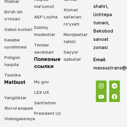
filiallar
shahri,
ma’lumot
Xizmat
Bo‘sh ish
Uchtepa
АБР Loyiha
safarlari
o‘rinlari
tumani,
ro‘yxati
Doimiy
Qabul kunlari
Bekobod
hisobotlar
Murojaatlar
sanoat
Kasaba
tahlili
Tender
uyushmasi
zonasi
savdolari
Sayyor
Poligon
Полезные
qabullar
Email
haqida
ссылки
maxsustrans@i
Texnika
Matbuot
My gov
LEX UX
Yangiliklar
Sanitation
Фотогаларея
President Uz
Videogalereya