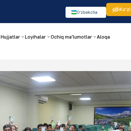
Ko‘zi
а:
Изображения:
Аа
Аа
Аа
👁
🚫
O‘zbekcha
Русский
English
Hujjatlar
Loyihalar
Ochiq ma'lumotlar
Aloqa