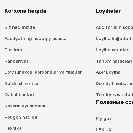
Korxona haqida
Loyihalar
Biz haqimizda
Auditorlik hisobo
Faoliyatning huquqiy asoslari
Loyiha hujjatlari
Tuzilma
Loyiha xaridlari
Rahbariyat
Tanlov natijalar
Bo‘ysunuvchi korxonalar va filiallar
АБР Loyiha
Bo‘sh ish o‘rinlari
Doimiy hisobotla
Qabul kunlari
Tender savdolar
Полезные сс
Kasaba uyushmasi
Poligon haqida
My gov
Texnika
LEX UX