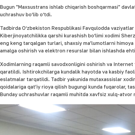
Bugun "Maxsustrans ishlab chiqarish boshqarmasi" davlat 
uchrashuv bo‘lib o‘tdi.
Tadbirda O‘zbekiston Respublikasi Favqulodda vaziyatlar
Kiberjinoyatchilikka qarshi kurashish bo‘limi xodimi She
eng keng tarqalgan turlari, shaxsiy ma’lumotlarni himoya q
amalga oshirish va elektron resurslar bilan ishlashda ehti
Xodimlarning raqamli savodxonligini oshirish va Internet t
qaratildi. Ishtirokchilarga kundalik hayotda va kasbiy faol
eslatmalar tarqatildi. Tadbir yakunida mutaxassislar xodiml
qoidalariga qat’iy rioya qilish bugungi kunda fuqarolar, ta
Bunday uchrashuvlar raqamli muhitda xavfsiz xulq-atvor 