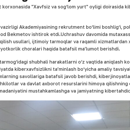
korxonasida "Xavfsiz va sog‘lom yurt" oyligi doirasida ki
 vazirligi Akademiyasining rekrutment bo‘limi boshlig‘i,
rzod Bekmetov ishtirok etdi.Uchrashuv davomida mutaxassis
ilish usullari, ijtimoiy tarmoqlar va raqamli xizmatlardan
yotkorlik choralari haqida batafsil ma’lumot berishdi.
armog‘idagi shubhali harakatlarni o‘z vaqtida aniqlash ko‘
iyatda kiberxavfsizlikni ta’minlash bo‘yicha amaliy tavsiya
arning savollariga batafsil javob berishdi, kiberjinoyatlar
shkilotlar va davlat axborot resurslarini himoya qilishning 
madaniyatini mustahkamlashga va jamiyatning kibertahdidl