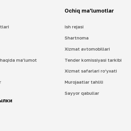
Ochiq ma'lumotlar
tlari
Ish rejasi
Shartnoma
Xizmat avtomobillari
i haqida ma’lumot
Tender komissiyasi tarkibi
Xizmat safarlari ro‘yxati
r
Murojaatlar tahlili
i
Sayyor qabullar
ылки