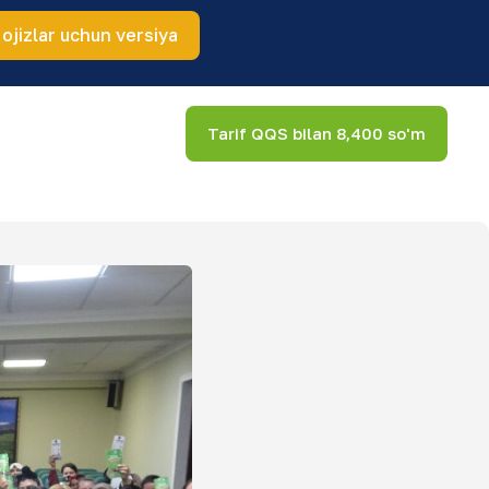
 ojizlar uchun versiya
Tarif QQS bilan 8,400 so'm