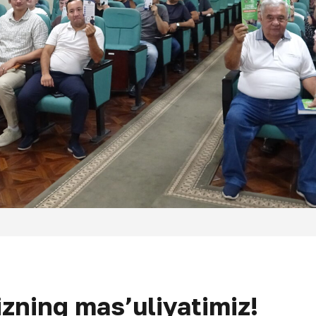
mizning mas’uliyatimiz!