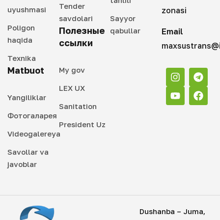
tahlili
Tender
uyushmasi
zonasi
savdolari
Sayyor
Poligon
Полезные
qabullar
Email
haqida
ссылки
maxsustrans@i
Texnika
Matbuot
My gov
LEX UX
Yangiliklar
Sanitation
Фотогаларея
President Uz
Videogalereya
Savollar va
javoblar
Dushanba – Juma,