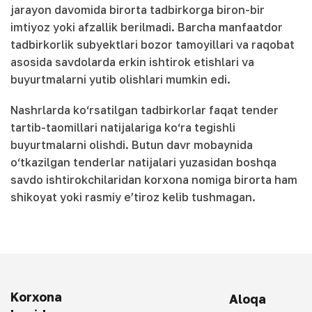
jarayon davomida birorta tadbirkorga biron-bir
imtiyoz yoki afzallik berilmadi. Barcha manfaatdor
tadbirkorlik subyektlari bozor tamoyillari va raqobat
asosida savdolarda erkin ishtirok etishlari va
buyurtmalarni yutib olishlari mumkin edi.
Nashrlarda ko‘rsatilgan tadbirkorlar faqat tender
tartib-taomillari natijalariga ko‘ra tegishli
buyurtmalarni olishdi. Butun davr mobaynida
o‘tkazilgan tenderlar natijalari yuzasidan boshqa
savdo ishtirokchilaridan korxona nomiga birorta ham
shikoyat yoki rasmiy e’tiroz kelib tushmagan.
Korxona
Aloqa