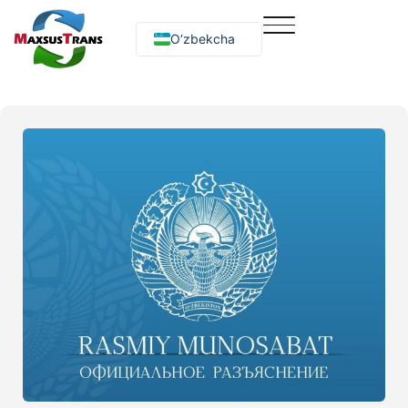
O‘zbekcha
Русский
English