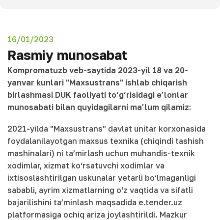
16/01/2023
Rasmiy munosabat
Kompromatuzb veb-saytida 2023-yil 18 va 20-
yanvar kunlari "Maxsustrans" ishlab chiqarish
birlashmasi DUK faoliyati to‘g‘risidagi e’lonlar
munosabati bilan quyidagilarni ma’lum qilamiz:
2021-yilda "Maxsustrans" davlat unitar korxonasida
foydalanilayotgan maxsus texnika (chiqindi tashish
mashinalari) ni ta’mirlash uchun muhandis-texnik
xodimlar, xizmat ko‘rsatuvchi xodimlar va
ixtisoslashtirilgan uskunalar yetarli bo‘lmaganligi
sababli, ayrim xizmatlarning o‘z vaqtida va sifatli
bajarilishini ta’minlash maqsadida e.tender.uz
platformasiga ochiq ariza joylashtirildi. Mazkur