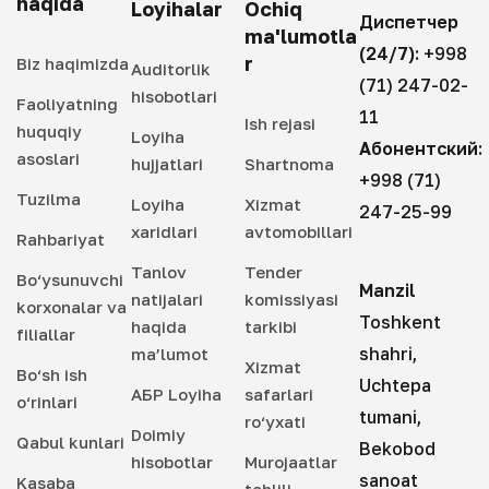
haqida
Loyihalar
Ochiq
Диспетчер
ma'lumotla
(24/7):
+998
r
Biz haqimizda
Auditorlik
(71) 247-02-
hisobotlari
Faoliyatning
11
Ish rejasi
huquqiy
Loyiha
Абонентский:
asoslari
hujjatlari
Shartnoma
+998 (71)
Tuzilma
Loyiha
Xizmat
247-25-99
xaridlari
avtomobillari
Rahbariyat
Tanlov
Tender
Bo‘ysunuvchi
Manzil
natijalari
komissiyasi
korxonalar va
Toshkent
haqida
tarkibi
filiallar
shahri,
ma’lumot
Xizmat
Bo‘sh ish
Uchtepa
АБР Loyiha
safarlari
o‘rinlari
tumani,
ro‘yxati
Doimiy
Qabul kunlari
Bekobod
hisobotlar
Murojaatlar
sanoat
Kasaba