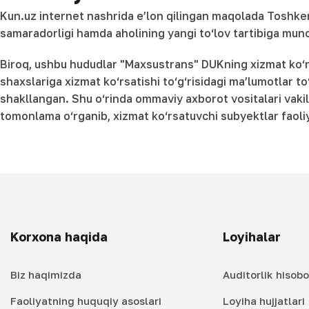
Kun.uz internet nashrida e’lon qilingan maqolada Toshkent
samaradorligi hamda aholining yangi to‘lov tartibiga muno
Biroq, ushbu hududlar "Maxsustrans" DUKning xizmat ko‘rsa
shaxslariga xizmat ko‘rsatishi to‘g‘risidagi ma’lumotlar t
shakllangan. Shu o‘rinda ommaviy axborot vositalari vakil
tomonlama o‘rganib, xizmat ko‘rsatuvchi subyektlar faoliy
Korxona haqida
Loyihalar
Biz haqimizda
Auditorlik hisobo
Faoliyatning huquqiy asoslari
Loyiha hujjatlari