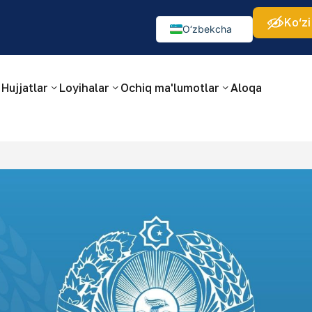
Ko‘zi
а:
Изображения:
Аа
Аа
Аа
👁
🚫
O‘zbekcha
Русский
English
Hujjatlar
Loyihalar
Ochiq ma'lumotlar
Aloqa