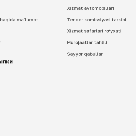
Xizmat avtomobillari
i haqida ma’lumot
Tender komissiyasi tarkibi
Xizmat safarlari ro‘yxati
r
Murojaatlar tahlili
i
Sayyor qabullar
ылки