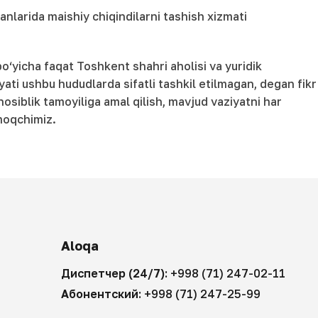
nlarida maishiy chiqindilarni tashish xizmati
o‘yicha faqat Toshkent shahri aholisi va yuridik
yati ushbu hududlarda sifatli tashkil etilmagan, degan fikr
osiblik tamoyiliga amal qilish, mavjud vaziyatni har
amoqchimiz.
Aloqa
Диспетчер (24/7):
+998 (71) 247-02-11
Абонентский:
+998 (71) 247-25-99