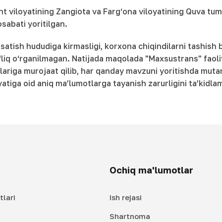
 viloyatining Zangiota va Farg‘ona viloyatining Quva tuma
sabati yoritilgan.
tish hududiga kirmasligi, korxona chiqindilarni tashish b
o‘liq o‘rganilmagan. Natijada maqolada "Maxsustrans" faoli
lariga murojaat qilib, har qanday mavzuni yoritishda mutan
atiga oid aniq ma’lumotlarga tayanish zarurligini ta’kidl
Ochiq ma'lumotlar
tlari
Ish rejasi
Shartnoma