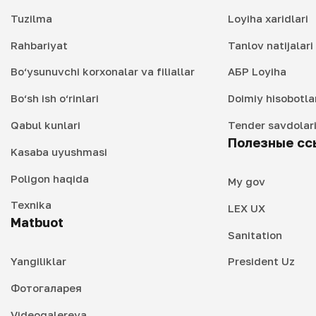
Tuzilma
Loyiha xaridlari
Rahbariyat
Tanlov natijalar
Bo‘ysunuvchi korxonalar va filiallar
АБР Loyiha
Bo‘sh ish o‘rinlari
Doimiy hisobotla
Qabul kunlari
Tender savdolar
Полезные сс
Kasaba uyushmasi
Poligon haqida
My gov
Texnika
LEX UX
Matbuot
Sanitation
Yangiliklar
President Uz
Фотогаларея
Videogalereya