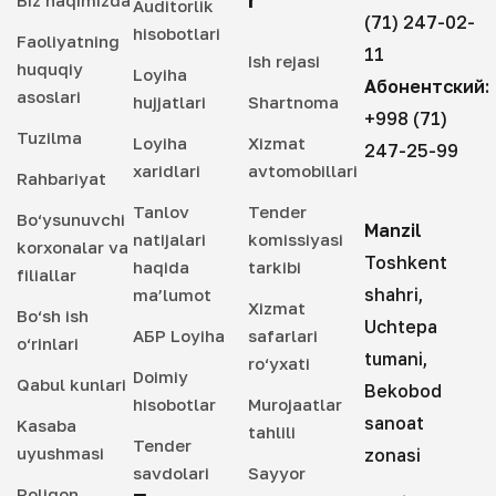
Auditorlik
(71) 247-02-
hisobotlari
Faoliyatning
11
Ish rejasi
huquqiy
Loyiha
Абонентский:
asoslari
hujjatlari
Shartnoma
+998 (71)
Tuzilma
Loyiha
Xizmat
247-25-99
xaridlari
avtomobillari
Rahbariyat
Tanlov
Tender
Bo‘ysunuvchi
Manzil
natijalari
komissiyasi
korxonalar va
Toshkent
haqida
tarkibi
filiallar
shahri,
ma’lumot
Xizmat
Bo‘sh ish
Uchtepa
АБР Loyiha
safarlari
o‘rinlari
tumani,
ro‘yxati
Doimiy
Qabul kunlari
Bekobod
hisobotlar
Murojaatlar
sanoat
Kasaba
tahlili
Tender
uyushmasi
zonasi
savdolari
Sayyor
Poligon