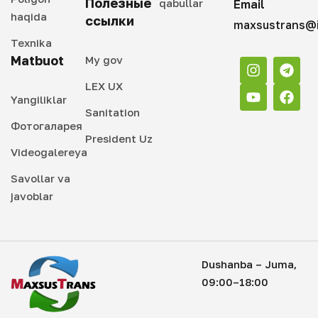
Полезные
qabullar
Email
haqida
ссылки
maxsustrans@i
Texnika
Matbuot
My gov
LEX UX
Yangiliklar
Sanitation
Фотогаларея
President Uz
Videogalereya
Savollar va
javoblar
Dushanba – Juma,
09:00–18:00