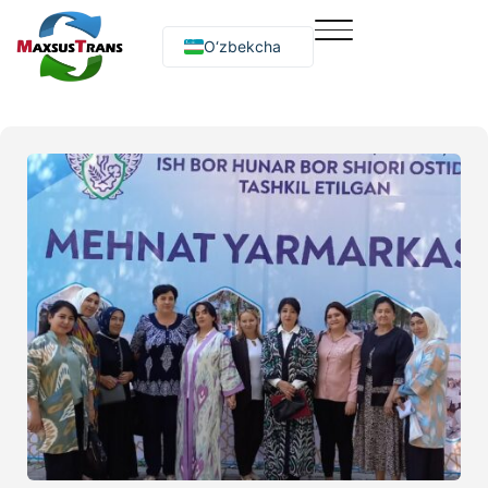
O‘zbekcha
Русский
English