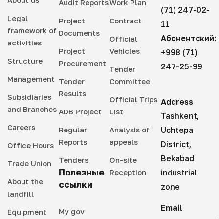
Audit Reports
Work Plan
(71) 247-02-
Legal
Project
Contract
11
framework of
Documents
Абонентский:
Official
activities
Project
Vehicles
+998 (71)
Structure
Procurement
247-25-99
Tender
Management
Tender
Committee
Results
Subsidiaries
Official Trips
Address
and Branches
ADB Project
List
Tashkent,
Careers
Regular
Analysis of
Uchtepa
Reports
appeals
District,
Office Hours
Bekabad
Tenders
On-site
Trade Union
Полезные
Reception
industrial
About the
ссылки
zone
landfill
Email
My gov
Equipment