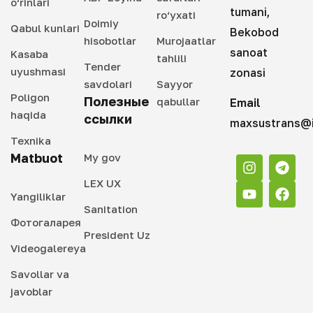
o‘rinlari
tumani,
ro‘yxati
Doimiy
Qabul kunlari
Bekobod
hisobotlar
Murojaatlar
sanoat
Kasaba
tahlili
Tender
uyushmasi
zonasi
savdolari
Sayyor
Poligon
Полезные
qabullar
Email
haqida
ссылки
maxsustrans@i
Texnika
Matbuot
My gov
LEX UX
Yangiliklar
Sanitation
Фотогаларея
President Uz
Videogalereya
Savollar va
javoblar