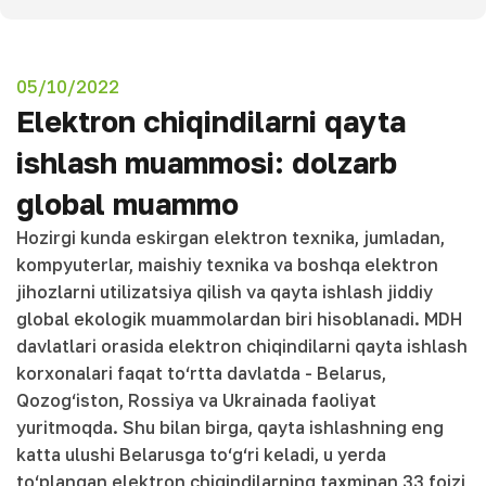
05/10/2022
Elektron chiqindilarni qayta
ishlash muammosi: dolzarb
global muammo
Hozirgi kunda eskirgan elektron texnika, jumladan,
kompyuterlar, maishiy texnika va boshqa elektron
jihozlarni utilizatsiya qilish va qayta ishlash jiddiy
global ekologik muammolardan biri hisoblanadi. MDH
davlatlari orasida elektron chiqindilarni qayta ishlash
korxonalari faqat to‘rtta davlatda - Belarus,
Qozog‘iston, Rossiya va Ukrainada faoliyat
yuritmoqda. Shu bilan birga, qayta ishlashning eng
katta ulushi Belarusga to‘g‘ri keladi, u yerda
to‘plangan elektron chiqindilarning taxminan 33 foizi