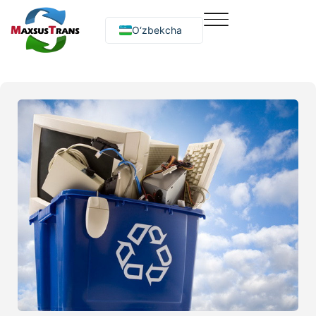
O‘zbekcha
Русский
English