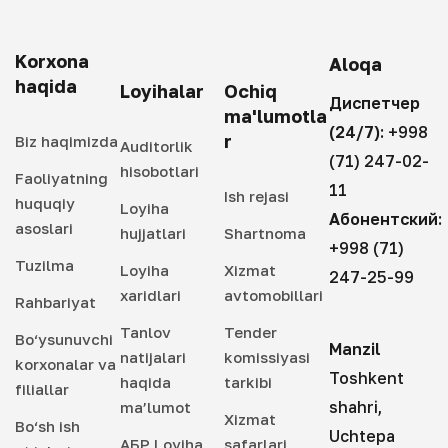
Korxona
Aloqa
haqida
Loyihalar
Ochiq
Диспетчер
ma'lumotla
(24/7):
+998
r
Biz haqimizda
Auditorlik
(71) 247-02-
hisobotlari
Faoliyatning
11
Ish rejasi
huquqiy
Loyiha
Абонентский:
asoslari
hujjatlari
Shartnoma
+998 (71)
Tuzilma
Loyiha
Xizmat
247-25-99
xaridlari
avtomobillari
Rahbariyat
Tanlov
Tender
Bo‘ysunuvchi
Manzil
natijalari
komissiyasi
korxonalar va
Toshkent
haqida
tarkibi
filiallar
shahri,
ma’lumot
Xizmat
Bo‘sh ish
Uchtepa
АБР Loyiha
safarlari