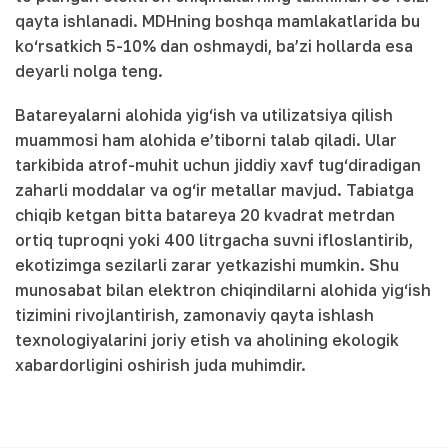
qayta ishlanadi. MDHning boshqa mamlakatlarida bu
ko‘rsatkich 5-10% dan oshmaydi, ba’zi hollarda esa
deyarli nolga teng.
Batareyalarni alohida yig‘ish va utilizatsiya qilish
muammosi ham alohida e’tiborni talab qiladi. Ular
tarkibida atrof-muhit uchun jiddiy xavf tug‘diradigan
zaharli moddalar va og‘ir metallar mavjud. Tabiatga
chiqib ketgan bitta batareya 20 kvadrat metrdan
ortiq tuproqni yoki 400 litrgacha suvni ifloslantirib,
ekotizimga sezilarli zarar yetkazishi mumkin. Shu
munosabat bilan elektron chiqindilarni alohida yig‘ish
tizimini rivojlantirish, zamonaviy qayta ishlash
texnologiyalarini joriy etish va aholining ekologik
xabardorligini oshirish juda muhimdir.