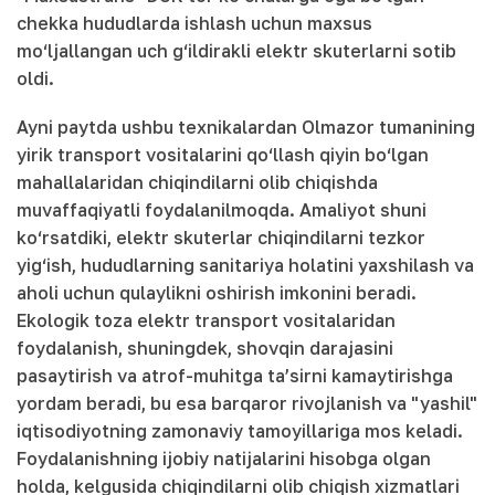
chekka hududlarda ishlash uchun maxsus
mo‘ljallangan uch g‘ildirakli elektr skuterlarni sotib
oldi.
Ayni paytda ushbu texnikalardan Olmazor tumanining
yirik transport vositalarini qo‘llash qiyin bo‘lgan
mahallalaridan chiqindilarni olib chiqishda
muvaffaqiyatli foydalanilmoqda. Amaliyot shuni
ko‘rsatdiki, elektr skuterlar chiqindilarni tezkor
yig‘ish, hududlarning sanitariya holatini yaxshilash va
aholi uchun qulaylikni oshirish imkonini beradi.
Ekologik toza elektr transport vositalaridan
foydalanish, shuningdek, shovqin darajasini
pasaytirish va atrof-muhitga ta’sirni kamaytirishga
yordam beradi, bu esa barqaror rivojlanish va "yashil"
iqtisodiyotning zamonaviy tamoyillariga mos keladi.
Foydalanishning ijobiy natijalarini hisobga olgan
holda, kelgusida chiqindilarni olib chiqish xizmatlari