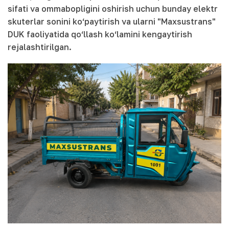
sifati va ommabopligini oshirish uchun bunday elektr
skuterlar sonini ko‘paytirish va ularni "Maxsustrans"
DUK faoliyatida qo‘llash ko‘lamini kengaytirish
rejalashtirilgan.