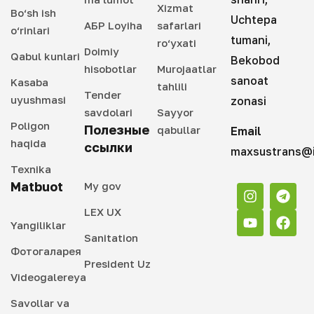
Xizmat
Bo‘sh ish
Uchtepa
АБР Loyiha
safarlari
o‘rinlari
tumani,
ro‘yxati
Doimiy
Qabul kunlari
Bekobod
hisobotlar
Murojaatlar
sanoat
Kasaba
tahlili
Tender
uyushmasi
zonasi
savdolari
Sayyor
Poligon
Полезные
qabullar
Email
haqida
ссылки
maxsustrans@i
Texnika
Matbuot
My gov
LEX UX
Yangiliklar
Sanitation
Фотогаларея
President Uz
Videogalereya
Savollar va