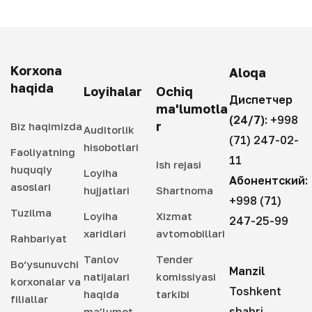
Korxona
Aloqa
haqida
Loyihalar
Ochiq
Диспетчер
ma'lumotla
(24/7):
+998
r
Biz haqimizda
Auditorlik
(71) 247-02-
hisobotlari
Faoliyatning
11
Ish rejasi
huquqiy
Loyiha
Абонентский:
asoslari
hujjatlari
Shartnoma
+998 (71)
Tuzilma
Loyiha
Xizmat
247-25-99
xaridlari
avtomobillari
Rahbariyat
Tanlov
Tender
Bo‘ysunuvchi
Manzil
natijalari
komissiyasi
korxonalar va
Toshkent
haqida
tarkibi
filiallar
shahri,
ma’lumot