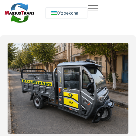
O‘zbekcha
Русский
English