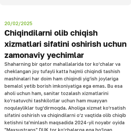
20/02/2025
Chiqindilarni olib chiqish
xizmatlari sifatini oshirish uchun
zamonaviy yechimlar
Shaharning bir qator mahallalarida tor ko‘chalar va
cheklangan joy tufayli katta hajmli chiqindi tashish
mashinalari har doim ham chiqindi yig‘ish joylariga
bemalol yetib borish imkoniyatiga ega emas. Bu esa
aholi uchun ham, sanitar tozalash xizmatlarini
ko‘rsatuvchi tashkilotlar uchun ham muayyan
noqulayliklar tug‘dirmoqda. Aholiga xizmat ko‘rsatish
sifatini oshirish va chiqindilarni o‘z vaqtida olib chiqib
ketishni ta’minlash maqsadida 2024-yil noyabr oyida
"Maxsustrans" DUK tor ko‘chalarga ega bo‘lgan