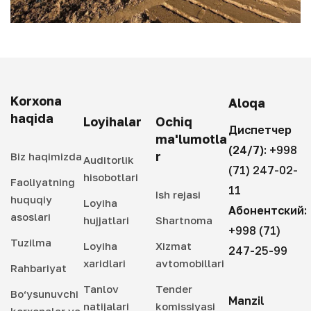
Korxona
Aloqa
haqida
Loyihalar
Ochiq
Диспетчер
ma'lumotla
(24/7):
+998
r
Biz haqimizda
Auditorlik
(71) 247-02-
hisobotlari
Faoliyatning
11
Ish rejasi
huquqiy
Loyiha
Абонентский:
asoslari
hujjatlari
Shartnoma
+998 (71)
Tuzilma
Loyiha
Xizmat
247-25-99
xaridlari
avtomobillari
Rahbariyat
Tanlov
Tender
Bo‘ysunuvchi
Manzil
natijalari
komissiyasi
korxonalar va