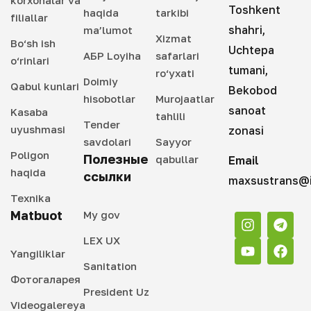
Toshkent
haqida
tarkibi
filiallar
shahri,
ma’lumot
Xizmat
Bo‘sh ish
Uchtepa
АБР Loyiha
safarlari
o‘rinlari
tumani,
ro‘yxati
Doimiy
Qabul kunlari
Bekobod
hisobotlar
Murojaatlar
sanoat
Kasaba
tahlili
Tender
uyushmasi
zonasi
savdolari
Sayyor
Poligon
Полезные
qabullar
Email
haqida
ссылки
maxsustrans@i
Texnika
Matbuot
My gov
LEX UX
Yangiliklar
Sanitation
Фотогаларея
President Uz
Videogalereya