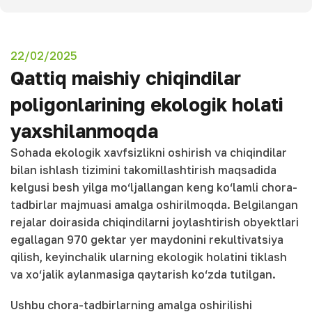
22/02/2025
Qattiq maishiy chiqindilar
poligonlarining ekologik holati
yaxshilanmoqda
Sohada ekologik xavfsizlikni oshirish va chiqindilar
bilan ishlash tizimini takomillashtirish maqsadida
kelgusi besh yilga mo‘ljallangan keng ko‘lamli chora-
tadbirlar majmuasi amalga oshirilmoqda. Belgilangan
rejalar doirasida chiqindilarni joylashtirish obyektlari
egallagan 970 gektar yer maydonini rekultivatsiya
qilish, keyinchalik ularning ekologik holatini tiklash
va xo‘jalik aylanmasiga qaytarish ko‘zda tutilgan.
Ushbu chora-tadbirlarning amalga oshirilishi