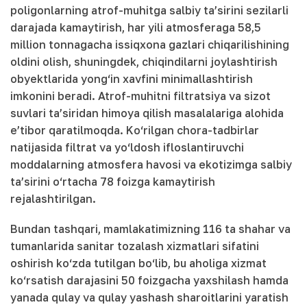
poligonlarning atrof-muhitga salbiy ta’sirini sezilarli
darajada kamaytirish, har yili atmosferaga 58,5
million tonnagacha issiqxona gazlari chiqarilishining
oldini olish, shuningdek, chiqindilarni joylashtirish
obyektlarida yong‘in xavfini minimallashtirish
imkonini beradi. Atrof-muhitni filtratsiya va sizot
suvlari ta’siridan himoya qilish masalalariga alohida
e’tibor qaratilmoqda. Ko‘rilgan chora-tadbirlar
natijasida filtrat va yo‘ldosh ifloslantiruvchi
moddalarning atmosfera havosi va ekotizimga salbiy
ta’sirini o‘rtacha 78 foizga kamaytirish
rejalashtirilgan.
Bundan tashqari, mamlakatimizning 116 ta shahar va
tumanlarida sanitar tozalash xizmatlari sifatini
oshirish ko‘zda tutilgan bo‘lib, bu aholiga xizmat
ko‘rsatish darajasini 50 foizgacha yaxshilash hamda
yanada qulay va qulay yashash sharoitlarini yaratish