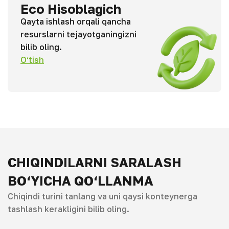
Eco Hisoblagich
Qayta ishlash orqali qancha
resurslarni tejayotganingizni
bilib oling.
O‘tish
CHIQINDILARNI SARALASH
BO‘YICHA QO‘LLANMA
Chiqindi turini tanlang va uni qaysi konteynerga
tashlash kerakligini bilib oling.