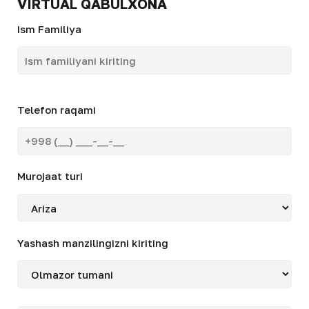
VIRTUAL QABULXONA
Ism Familiya
Telefon raqami
Murojaat turi
Yashash manzilingizni kiriting