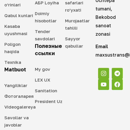
Uchtepa
АБР Loyiha
safarlari
o‘rinlari
tumani,
ro‘yxati
Doimiy
Qabul kunlari
Bekobod
hisobotlar
Murojaatlar
sanoat
Kasaba
tahlili
Tender
uyushmasi
zonasi
savdolari
Sayyor
Poligon
Полезные
qabullar
Email
haqida
ссылки
maxsustrans@i
Texnika
Matbuot
My gov
LEX UX
Yangiliklar
Sanitation
Фотогаларея
President Uz
Videogalereya
Savollar va
javoblar