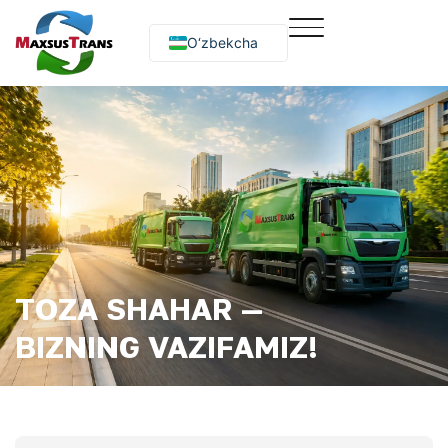
O‘zbekcha
Русский
English
TOZA SHAHAR —
BIZNING VAZIFAMIZ!