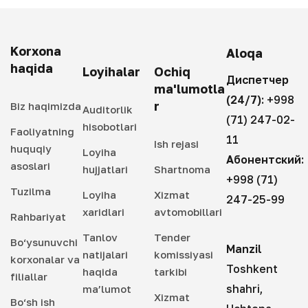
Korxona
Aloqa
haqida
Loyihalar
Ochiq
Диспетчер
ma'lumotla
(24/7):
+998
r
Biz haqimizda
Auditorlik
(71) 247-02-
hisobotlari
Faoliyatning
11
Ish rejasi
huquqiy
Loyiha
Абонентский:
asoslari
hujjatlari
Shartnoma
+998 (71)
Tuzilma
Loyiha
Xizmat
247-25-99
xaridlari
avtomobillari
Rahbariyat
Tanlov
Tender
Bo‘ysunuvchi
Manzil
natijalari
komissiyasi
korxonalar va
Toshkent
haqida
tarkibi
filiallar
shahri,
ma’lumot
Xizmat
Bo‘sh ish