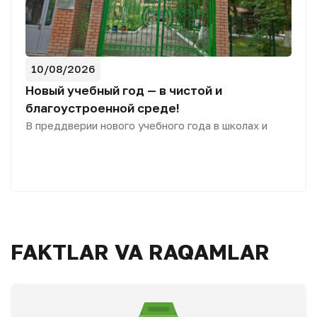
10/08/2026
Новый учебный год — в чистой и
благоустроенной среде!
В преддверии нового учебного года в школах и
дошкольных образовательных учреждениях
столицы проводятся масштабные работы по
уборке и благоустройству территорий. С помощью
специализированной техники своевременно
вывозятся скопившиеся отходы, а прилегающие
территории приводятся в надлежащее санитарное
FAKTLAR VA RAQAMLAR
состояние. Главная цель — создать для детей
чистую, комфортную и безопасную среду, чтобы
новый учебный год начался в благоустроенных
условиях.