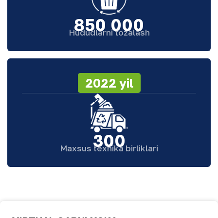
850 000
Hududlarni tozalash
2022 yil
300
Maxsus texnika birliklari