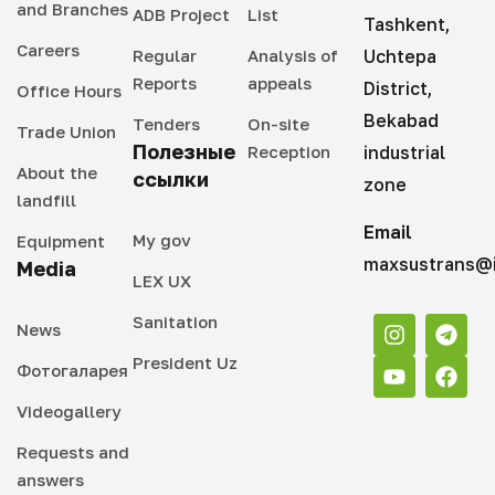
and Branches
ADB Project
List
Tashkent,
Careers
Regular
Analysis of
Uchtepa
Reports
appeals
District,
Office Hours
Bekabad
Tenders
On-site
Trade Union
Полезные
Reception
industrial
About the
ссылки
zone
landfill
Email
My gov
Equipment
maxsustrans@i
Media
LEX UX
Sanitation
News
President Uz
Фотогаларея
Videogallery
Requests and
answers