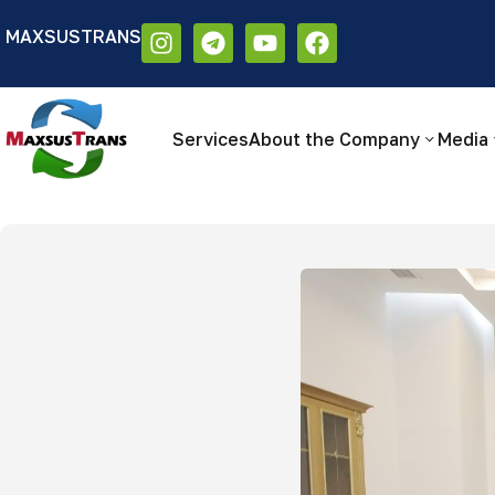
MAXSUSTRANS
Аа
Размер шрифта:
Цветовая схем
Аа
Аа
Services
About the Company
Media