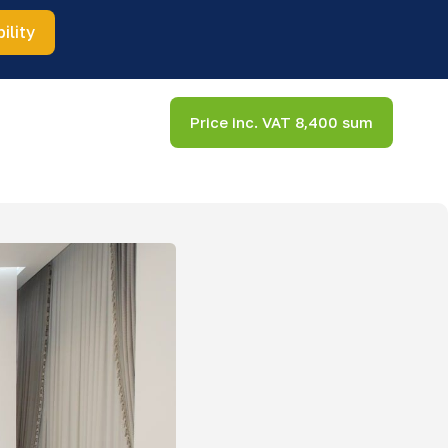
ility
Price inc. VAT 8,400 sum