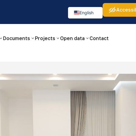
Accessib
а:
Изображения:
Аа
Аа
Аа
👁
🚫
English
Русский
O‘zbekcha
Documents
Projects
Open data
Contact