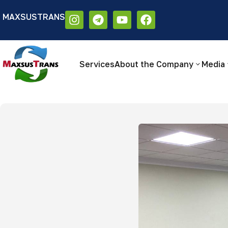
MAXSUSTRANS
Аа
Размер шрифта:
Цветовая схем
Аа
Аа
Services
About the Company
Media