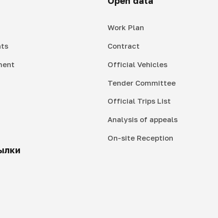
Open data
Work Plan
ts
Contract
ment
Official Vehicles
Tender Committee
Official Trips List
Analysis of appeals
On-site Reception
ылки