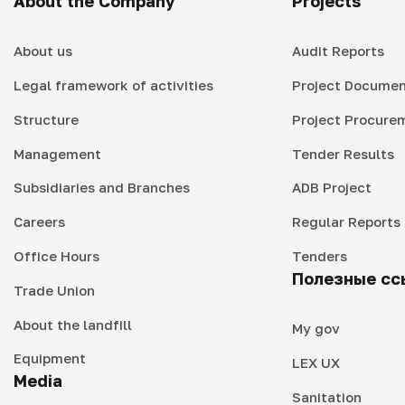
About the Company
Projects
About us
Audit Reports
Legal framework of activities
Project Documen
Structure
Project Procure
Management
Tender Results
Subsidiaries and Branches
ADB Project
Careers
Regular Reports
Office Hours
Tenders
Полезные сс
Trade Union
About the landfill
My gov
Equipment
LEX UX
Media
Sanitation