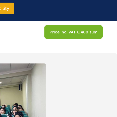
ility
Price inc. VAT 8,400 sum