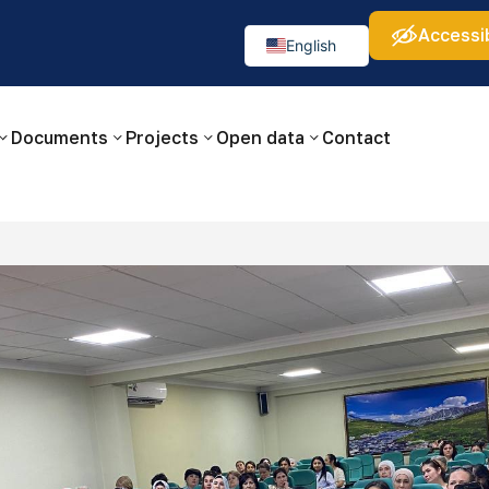
Accessib
а:
Изображения:
Аа
Аа
Аа
👁
🚫
English
Русский
O‘zbekcha
Documents
Projects
Open data
Contact