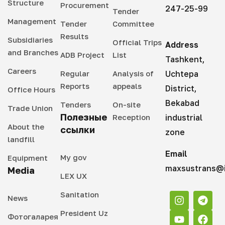
Structure
Procurement
247-25-99
Tender
Management
Tender
Committee
Results
Subsidiaries
Official Trips
Address
and Branches
ADB Project
List
Tashkent,
Careers
Regular
Analysis of
Uchtepa
Reports
appeals
District,
Office Hours
Bekabad
Tenders
On-site
Trade Union
Полезные
Reception
industrial
About the
ссылки
zone
landfill
Email
My gov
Equipment
maxsustrans@i
Media
LEX UX
Sanitation
News
President Uz
Фотогаларея