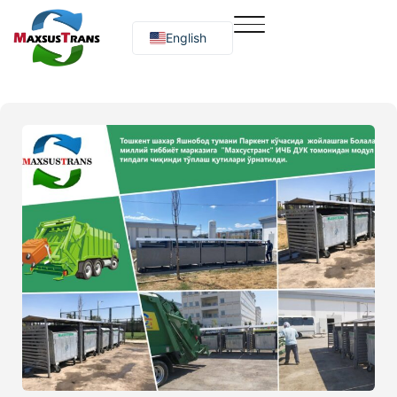
English
Русский
O‘zbekcha