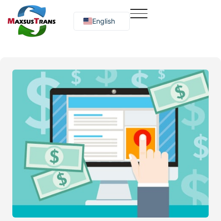
English
Русский
O‘zbekcha