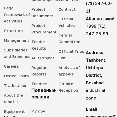
(71) 247-02-
Legal
Project
Contract
11
framework of
Documents
Абонентский:
Official
activities
Project
Vehicles
+998 (71)
Structure
Procurement
247-25-99
Tender
Management
Tender
Committee
Results
Subsidiaries
Official Trips
Address
and Branches
ADB Project
List
Tashkent,
Careers
Regular
Analysis of
Uchtepa
Reports
appeals
District,
Office Hours
Bekabad
Tenders
On-site
Trade Union
Полезные
Reception
industrial
About the
ссылки
zone
landfill
Email
My gov
Equipment
maxsustrans@i