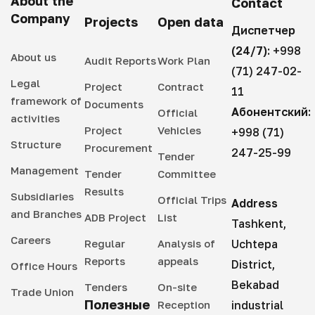
About the
Contact
Company
Projects
Open data
Диспетчер
(24/7):
+998
About us
Audit Reports
Work Plan
(71) 247-02-
Legal
Project
Contract
11
framework of
Documents
Абонентский:
Official
activities
Project
Vehicles
+998 (71)
Structure
Procurement
247-25-99
Tender
Management
Tender
Committee
Results
Subsidiaries
Official Trips
Address
and Branches
ADB Project
List
Tashkent,
Careers
Regular
Analysis of
Uchtepa
Reports
appeals
District,
Office Hours
Bekabad
Tenders
On-site
Trade Union
Полезные
Reception
industrial