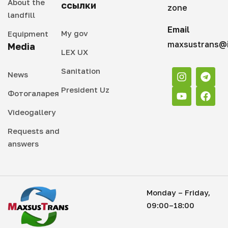
About the
ссылки
zone
landfill
Email
My gov
Equipment
maxsustrans@i
Media
LEX UX
Sanitation
News
President Uz
Фотогаларея
Videogallery
Requests and
answers
Monday – Friday,
09:00–18:00