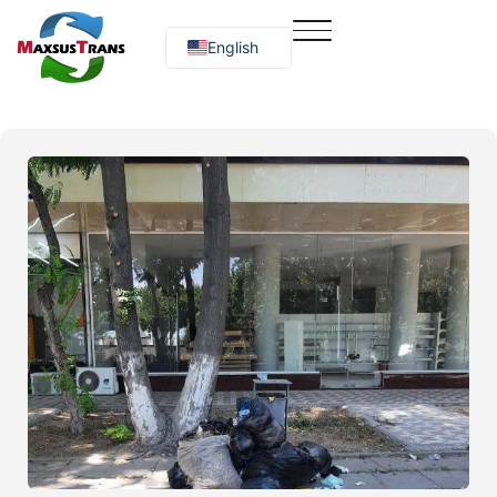
English
Русский
O‘zbekcha