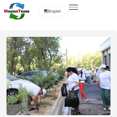
English
Русский
O‘zbekcha