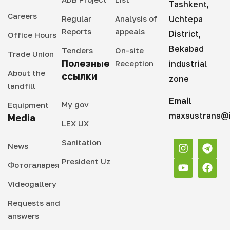
Tashkent,
Careers
Regular
Analysis of
Uchtepa
Reports
appeals
District,
Office Hours
Bekabad
Tenders
On-site
Trade Union
Полезные
Reception
industrial
About the
ссылки
zone
landfill
Email
My gov
Equipment
maxsustrans@i
Media
LEX UX
Sanitation
News
President Uz
Фотогаларея
Videogallery
Requests and
answers