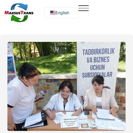
English
Русский
O‘zbekcha