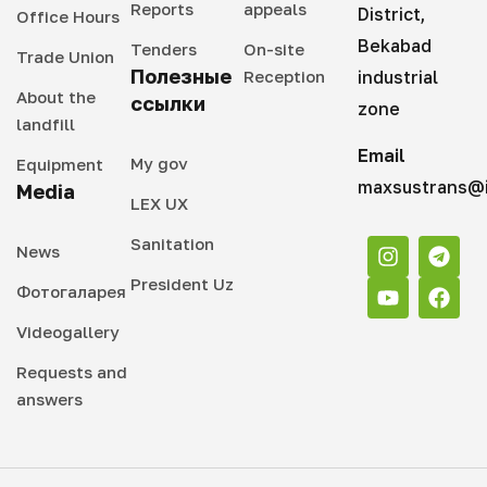
Reports
appeals
District,
Office Hours
Bekabad
Tenders
On-site
Trade Union
Полезные
Reception
industrial
About the
ссылки
zone
landfill
Email
My gov
Equipment
maxsustrans@i
Media
LEX UX
Sanitation
News
President Uz
Фотогаларея
Videogallery
Requests and
answers