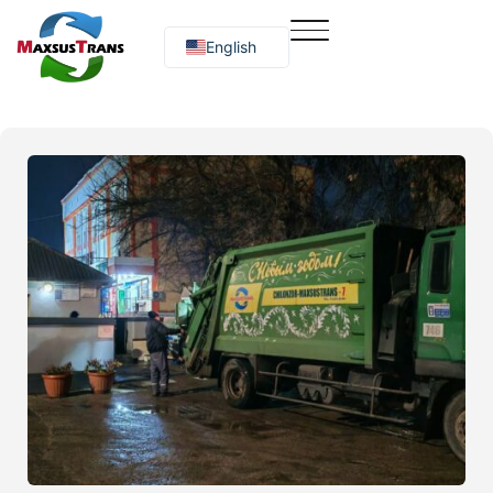
English
Русский
O‘zbekcha