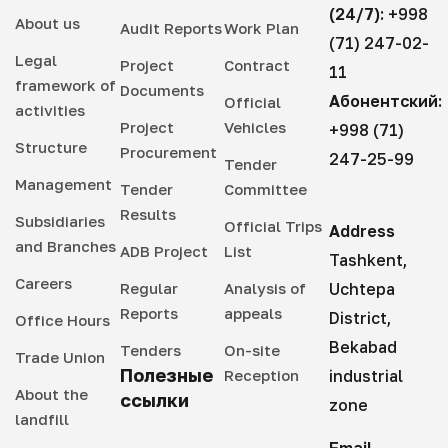
(24/7):
+998
About us
Audit Reports
Work Plan
(71) 247-02-
Legal
Project
Contract
11
framework of
Documents
Абонентский:
Official
activities
Project
Vehicles
+998 (71)
Structure
Procurement
247-25-99
Tender
Management
Tender
Committee
Results
Subsidiaries
Official Trips
Address
and Branches
ADB Project
List
Tashkent,
Careers
Regular
Analysis of
Uchtepa
Reports
appeals
District,
Office Hours
Bekabad
Tenders
On-site
Trade Union
Полезные
Reception
industrial
About the
ссылки
zone
landfill
Email